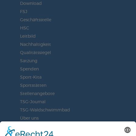
Download
FSJ
Geschäftsstelle
HSC
Leitbild
Nachhaltigkeit
Qualitätssiegel
Satzung
Spenden
Sport-Kita
Sportstätten
Stellenangebote
TSG-Journal
TSG-Waldschwimmbad
Über uns
Vorstand