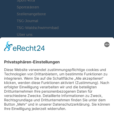
Sport-Kita
Sportstätten
Stellenangebote
TSG-Journal
TSG-Waldschwimmbad
Über uns
Vorstand
BLEIBEN SIE AUF DEM
LAUFENDEN
JETZT UNSEREN NEWSLETTER
ABONNIEREN
ZUR ANMELDUNG
SOCIAL MEDIA