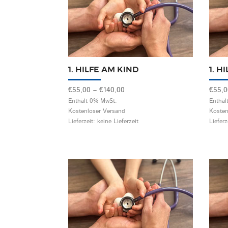
1. HILFE AM KIND
1. H
Preisspanne:
€
55,00
–
€
140,00
€
55,
€55,00
Enthält 0% MwSt.
Enthäl
Kostenloser Versand
Kosten
bis
Lieferzeit: keine Lieferzeit
Lieferz
€140,00