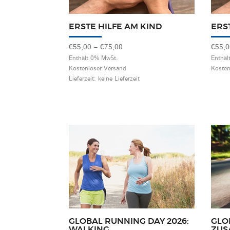
ERSTE HILFE AM KIND
ERS
Preisspanne:
€
55,00
–
€
75,00
€
55,
€55,00
Enthält 0% MwSt.
Enthäl
Kostenloser Versand
Kosten
bis
Lieferzeit: keine Lieferzeit
€75,00
GLOBAL RUNNING DAY 2026:
GLO
WALKING
ZUS