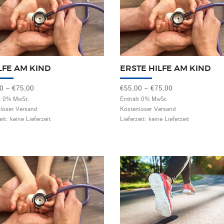
Behindertensport
GymAbo
Fitness-Center
Junge-Muttis
ILFE AM KIND
ERSTE HILFE AM KIND
Preisspanne:
Preisspanne:
00
–
€
75,00
€
55,00
–
€
75,00
€55,00
€55,00
t 0% MwSt.
Enthält 0% MwSt.
loser Versand
Kostenloser Versand
bis
bis
eit: keine Lieferzeit
Lieferzeit: keine Lieferzeit
€75,00
€75,00