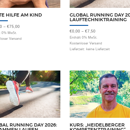
TE HILFE AM KIND
GLOBAL RUNNING DAY 20
LAUFTECHNIKTRAINING
Preisspanne:
00
–
€
75,00
Preisspanne:
€
0,00
–
€
7,50
€55,00
t 0% MwSt.
€0,00
Enthält 0% MwSt.
loser Versand
bis
Kostenloser Versand
bis
€75,00
Lieferzeit: keine Lieferzeit
€7,50
BAL RUNNING DAY 2026:
KURS: „HEIDELBERGER
AMMEN LAUFEN
KOMPETENZTRAINING“