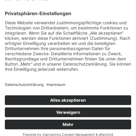
„Am Ende bekommt jeder ein
Schwimmabzeichen“
Sommercamps: Fußball, Tanz oder
Hockey
FSJ’ler (m/w/d) für die Sport-KiTa
Purzel gesucht!
© 2019 | TSG WEINHEIM
VERTRAG WIDERRUFEN
KONTAKT
COOKIE-RICHTLINIE
DATENSCHUTZ
IMPRESSUM