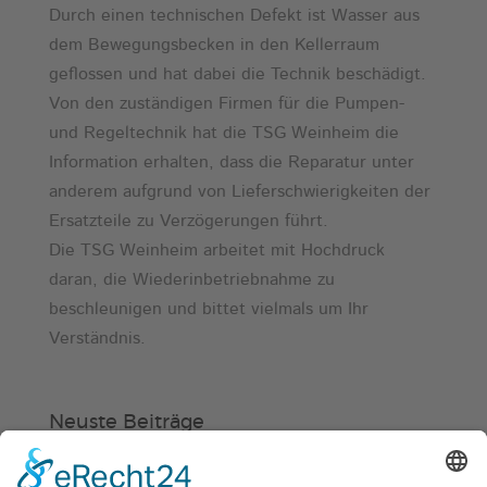
Durch einen technischen Defekt ist Wasser aus
dem Bewegungsbecken in den Kellerraum
geflossen und hat dabei die Technik beschädigt.
Von den zuständigen Firmen für die Pumpen-
und Regeltechnik hat die TSG Weinheim die
Information erhalten, dass die Reparatur unter
anderem aufgrund von Lieferschwierigkeiten der
Ersatzteile zu Verzögerungen führt.
Die TSG Weinheim arbeitet mit Hochdruck
daran, die Wiederinbetriebnahme zu
beschleunigen und bittet vielmals um Ihr
Verständnis.
Neuste Beiträge
Verein
HSC
KiSS