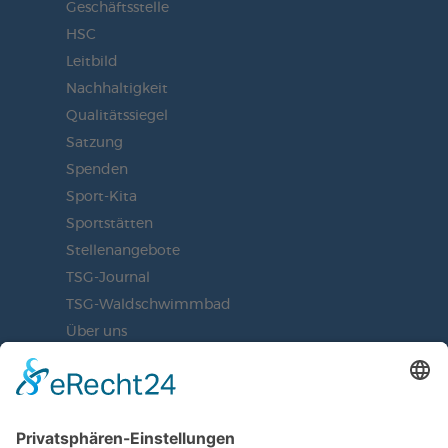
Geschäftsstelle
HSC
Leitbild
Nachhaltigkeit
Qualitätssiegel
Satzung
Spenden
Sport-Kita
Sportstätten
Stellenangebote
TSG-Journal
TSG-Waldschwimmbad
Über uns
Vorstand
BLEIBEN SIE AUF DEM