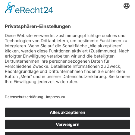
Verein
HSC
KiSS
Weinheimer Kerwe – Kerwemontag
ab 13 Uhr geschlossen
„Am Ende bekommt jeder ein
Schwimmabzeichen“
Sommercamps: Fußball, Tanz oder
Hockey
© 2019 | TSG WEINHEIM
VERTRAG WIDERRUFEN
KONTAKT