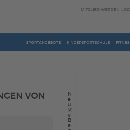
MITGLIED WERDEN
LOG
SPORTANGEBOTE
KINDERSPORTSCHULE
FITNES
NGEN VON
N
e
u
st
e
B
e