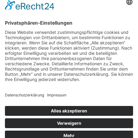
„Am Ende bekommt jeder
ein Schwimmabzeichen“
Sommercamps: Fußball, Tanz
oder Hockey
FSJ’ler (m/w/d) für die Sport-
KiTa Purzel gesucht!
© 2019 | TSG WEINHEIM
VERTRAG WIDERRUFEN
KONTAKT