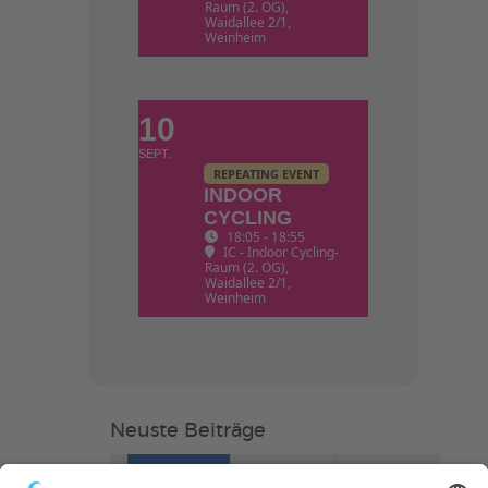
Raum (2. OG)
,
Waidallee 2/1,
Weinheim
10
SEPT.
REPEATING EVENT
INDOOR
CYCLING
18:05 - 18:55
IC - Indoor Cycling-
Raum (2. OG)
,
Waidallee 2/1,
Weinheim
Neuste Beiträge
Verein
HSC
KiSS