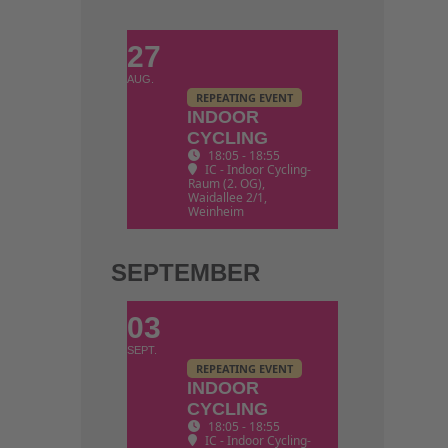
27
AUG.
REPEATING EVENT
INDOOR
CYCLING
18:05 - 18:55
IC - Indoor Cycling-
Raum (2. OG)
,
Waidallee 2/1,
Weinheim
SEPTEMBER
03
SEPT.
REPEATING EVENT
INDOOR
CYCLING
18:05 - 18:55
IC - Indoor Cycling-