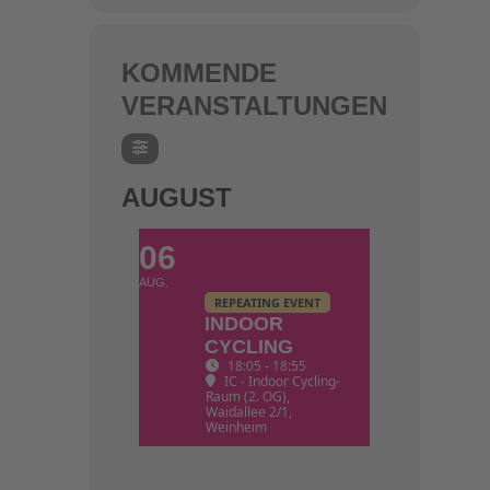
KOMMENDE
VERANSTALTUNGEN
AUGUST
06
AUG.
REPEATING EVENT
INDOOR
CYCLING
18:05 - 18:55
IC - Indoor Cycling-
Raum (2. OG)
,
Waidallee 2/1,
Weinheim