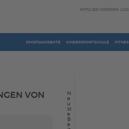
MITGLIED WERDEN
LOG
SPORTANGEBOTE
KINDERSPORTSCHULE
FITNES
NGEN VON
N
e
u
st
e
B
e