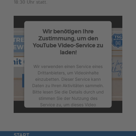
18:30 Uhr statt.
Wir benötigen Ihre
Zustimmung, um den
YouTube Video-Service zu
laden!
Wir verwenden einen Service eines
Drittanbieters, um Videoinhalte
einzubetten. Dieser Service kann
Daten zu Ihren Aktivitäten sammeln.
Bitte lesen Sie die Details durch und
stimmen Sie der Nutzung des
Service zu, um dieses Video
anzusehen.
Mehr Informationen
START