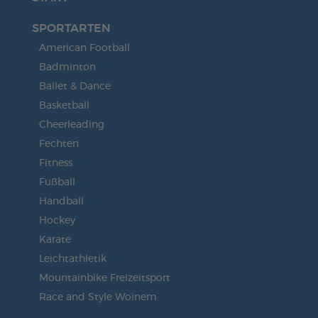
Akzeptieren
SPORTARTEN
powered by
Usercentrics Consent
American Football
Management Platform
&
eRecht24
Badminton
Ballet & Dance
Basketball
Cheerleading
Fechten
Fitness
Fußball
Handball
Hockey
Karate
Leichtathletik
Mountainbike Freizeitsport
Race and Style Woinem