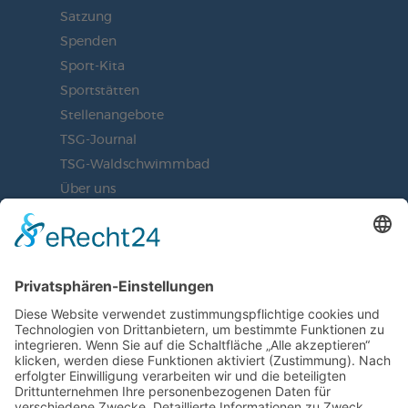
Satzung
Spenden
Sport-Kita
Sportstätten
Stellenangebote
TSG-Journal
TSG-Waldschwimmbad
Über uns
Vorstand
BLEIBEN SIE AUF DEM
LAUFENDEN
JETZT UNSEREN NEWSLETTER
ABONNIEREN
ZUR ANMELDUNG