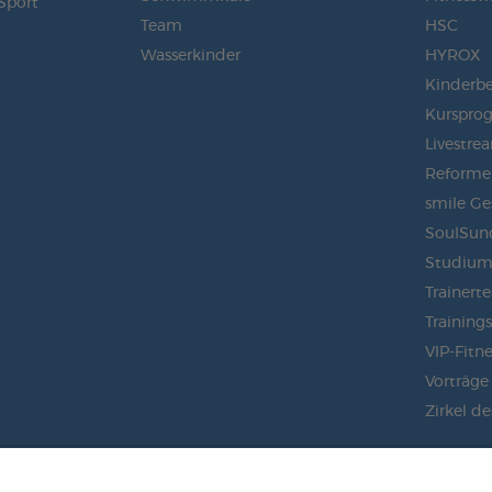
Sport
Team
HSC
Wasserkinder
HYROX
Kinderb
Kurspro
Livestre
Reformer
smile Ge
SoulSun
Studiu
Trainert
Training
VIP-Fitne
Vorträge
Zirkel de