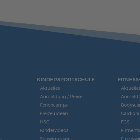
KINDERSPORT­SCHULE
FITNESS
Aktuelles
Aktuelle
Anmeldung / Preise
Anmeldun
Feriencamps
Bodysca
Freizeitideen
Cardior
HSC
FGS
Kindervideos
Firmenfi
Schwimmkurs
Fitnessv