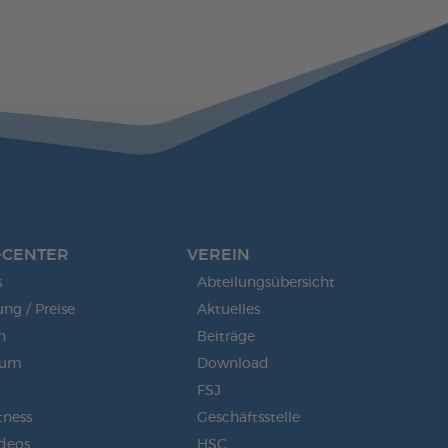
-CENTER
VEREIN
s
Abteilungsübersicht
g / Preise
Aktuelles
n
Beiträge
aum
Download
FSJ
tness
Geschäftsstelle
ideos
HSC