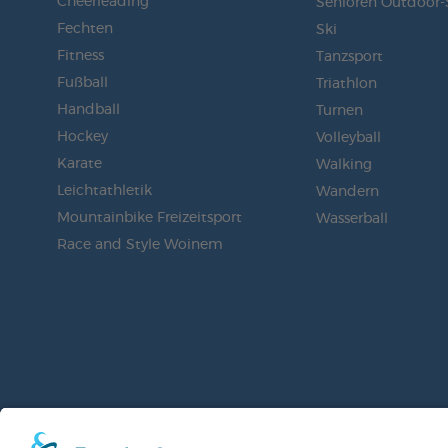
Cheerleading
Senioren Outdoor-
Fechten
Ski
Fitness
Tanzsport
Fußball
Triathlon
Handball
Turnen
Hockey
Volleyball
Karate
Walking
Leichtathletik
Wandern
Mountainbike Freizeitsport
Wasserball
Race and Style Woinem