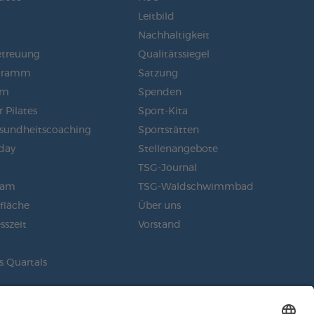
Leitbild
Nachhaltigkeit
etreuung
Qualitätssiegel
gramm
Satzung
am
Spenden
 Pilates
Sport-Kita
sundheitscoaching
Sportstätten
day
Stellenangebote
m
TSG-Journal
eam
TSG-Waldschwimmbad
sfläche
Über uns
sszeit
Vorstand
s Quartals