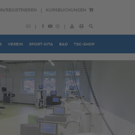
IN/REGISTRIEREN
KURSBUCHUNGEN
|
|
|
S
VEREIN
SPORT-KITA
BAD
TSG-SHOP