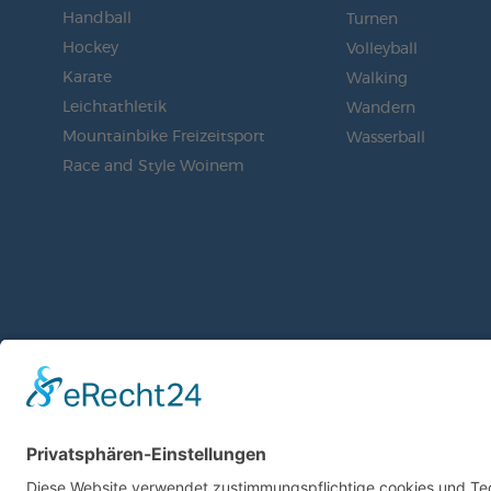
Handball
Turnen
Hockey
Volleyball
Karate
Walking
Leichtathletik
Wandern
Mountainbike Freizeitsport
Wasserball
Race and Style Woinem