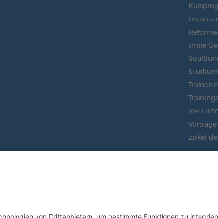
Kurspro
Livestre
Reformer
smile Ge
SoulSun
Studiu
Trainert
Training
VIP-Fitne
Vorträge
Zirkel de
BLEIBEN SIE AUF DEM LAUFEND
JETZT UNSEREN NEWSLETTER ABO
ZUR ANMELDUNG