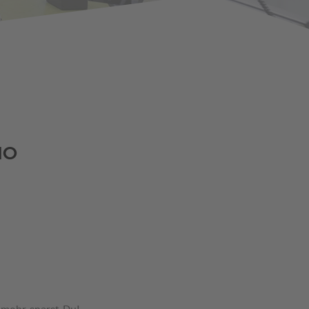
Lebenshilfe Sport
Reha-Sport
IO