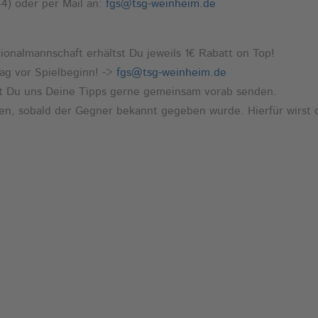
44) oder per Mail an:
fgs@tsg-weinheim.de
tionalmannschaft erhältst Du jeweils 1€ Rabatt on Top!
Tag vor Spielbeginn! ->
fgs@tsg-weinheim.de
fst Du uns Deine Tipps gerne gemeinsam vorab senden.
en, sobald der Gegner bekannt gegeben wurde. Hierfür wirst d