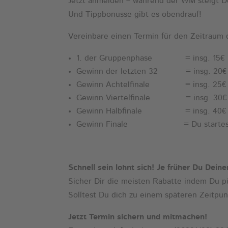
Jetzt anmelden – während der WM steigt De
Und Tippbonusse gibt es obendrauf!
Vereinbare einen Termin für den Zeitraum d
1. der Gruppenphase = insg. 15€ 
Gewinn der letzten 32 = insg. 20€ 
Gewinn Achtelfinale = insg. 25€ 
Gewinn Viertelfinale = insg. 30€ 
Gewinn Halbfinale = insg. 40€ 
Gewinn Finale = Du startest bei 
Schnell sein lohnt sich! Je früher Du Dein
Sicher Dir die meisten Rabatte indem Du pü
Solltest Du dich zu einem späteren Zeitpu
Jetzt Termin sichern und mitmachen!