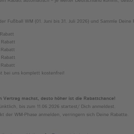
in Rabatt automatisch – je weiter Deutschland kommt, desto
er Fußball WM (01. Juni bis 31. Juli 2026) und Sammle Deine 
Rabatt
Rabatt
Rabatt
Rabatt
Rabatt
uns komplett kostenfrei!
en Vertrag machst, desto höher ist die Rabattchance!
nktlich, bis zum 11.06.2026 startest/ Dich anmeldest.
nkt der WM-Phase anmelden, verringern sich Deine Rabatte.