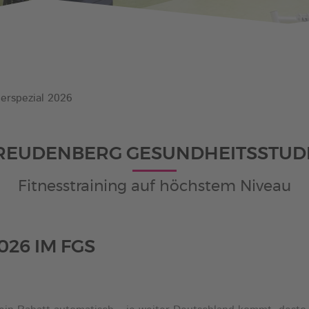
Behindertensport
GymAbo
Fitness-Center
Junge-Muttis
rspezial 2026
REUDENBERG GESUNDHEITSSTUD
Fitnesstraining auf höchstem Niveau
26 IM FGS