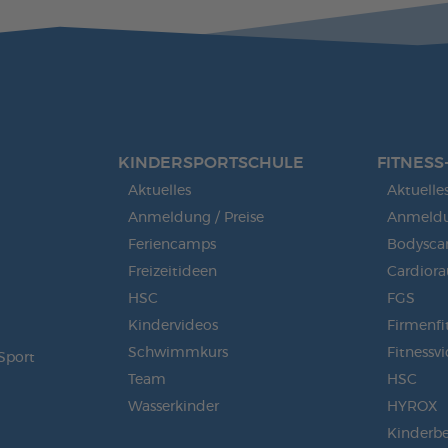
KINDERSPORT­SCHULE
FITNESS
Aktuelles
Aktuelle
Anmeldung / Preise
Anmeldun
Feriencamps
Bodysca
Freizeitideen
Cardior
HSC
FGS
Kindervideos
Firmenfi
Schwimmkurs
Fitnessv
Sport
Team
HSC
Wasserkinder
HYROX
Kinderb