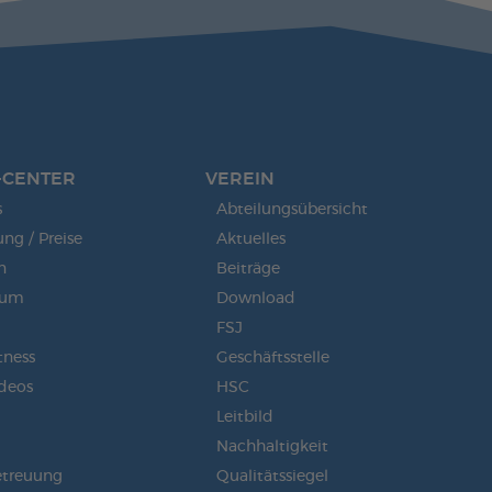
-CENTER
VEREIN
s
Abteilungsübersicht
g / Preise
Aktuelles
n
Beiträge
aum
Download
FSJ
tness
Geschäftsstelle
ideos
HSC
Leitbild
Nachhaltigkeit
etreuung
Qualitätssiegel