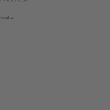
 mehr sparst Du!
Rabatte: