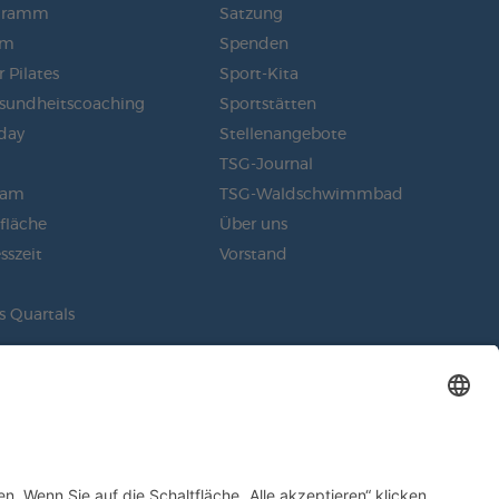
gramm
Satzung
am
Spenden
 Pilates
Sport-Kita
sundheitscoaching
Sportstätten
day
Stellenangebote
m
TSG-Journal
eam
TSG-Waldschwimmbad
sfläche
Über uns
sszeit
Vorstand
s Quartals
EN
NNIEREN
SOCIAL MEDIA