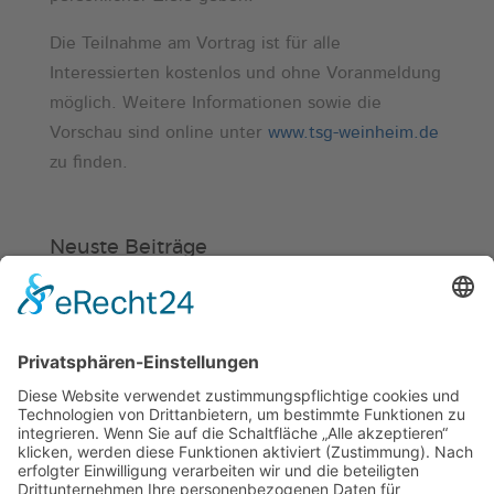
Die Teilnahme am Vortrag ist für alle
Interessierten kostenlos und ohne Voranmeldung
möglich. Weitere Informationen sowie die
Vorschau sind online unter
www.tsg-weinheim.de
zu finden.
Neuste Beiträge
Verein
HSC
KiSS
Weinheimer Kerwe – Kerwemontag
ab 13 Uhr geschlossen
„Am Ende bekommt jeder ein
Schwimmabzeichen“