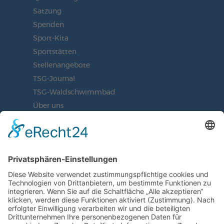
Satzung
Spenden
Sport-Kita
Sportstätten
Stellenangebote
TSG-Journal
TSG-Waldschwimmbad
Über uns
Vorstand
BLEIBEN SIE AUF DEM
LAUFENDEN
JETZT UNSEREN NEWSLETTER
ABONNIEREN
ZUR ANMELDUNG