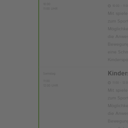
10:00
10:00 - 11:
11:00 UHR
Mit spiel
zum Sport
Möglichk
die Anwes
Bewegungs
eine Schn
Kinderspo
Kinder
Samstag
11:00
11:00 - 12:
12:00 UHR
Mit spiel
zum Sport
Möglichk
die Anwes
Bewegungs