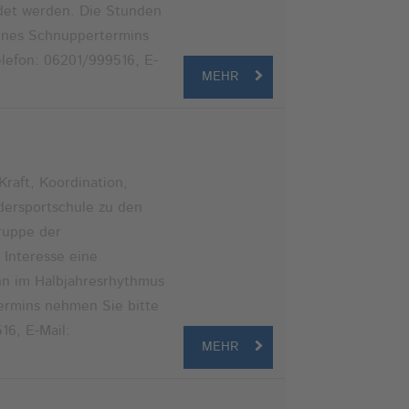
ldet werden. Die Stunden
eines Schnuppertermins
elefon: 06201/999516, E-
MEHR
raft, Koordination,
dersportschule zu den
ruppe der
 Interesse eine
ann im Halbjahresrhythmus
ermins nehmen Sie bitte
16, E-Mail:
MEHR