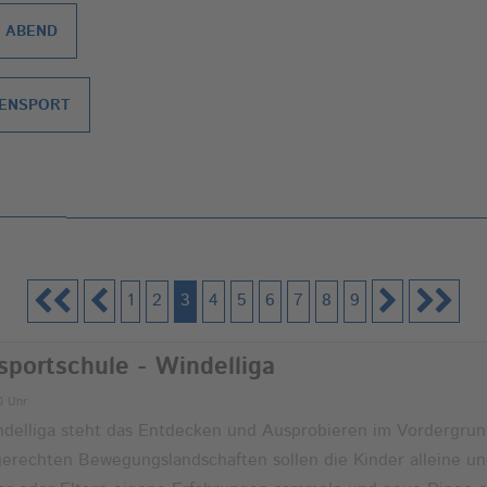
ABEND
TENSPORT
1
2
3
4
5
6
7
8
9
sportschule - Windelliga
00 Uhr
ndelliga steht das Entdecken und Ausprobieren im Vordergrun
gerechten Bewegungslandschaften sollen die Kinder alleine u