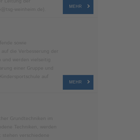
r Leitung der
MEHR
le@tsg-weinheim.de).
ifende sowie
 auf die Verbesserung der
 und werden vielseitig
barung einer Gruppe und
Kindersportschule auf
MEHR
icher Grundtechniken im
hiedene Techniken, werden
lt stehen verschiedene