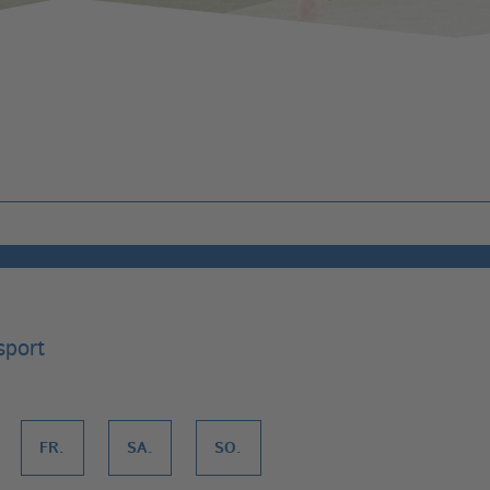
Behindertensport
GymAbo
Fitness-Center
Junge-Muttis
sport
FR.
SA.
SO.