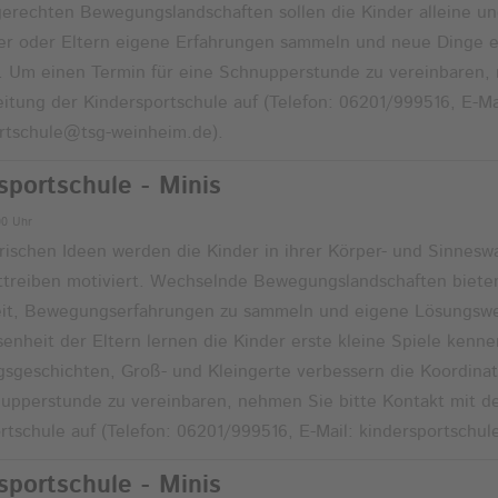
gerechten Bewegungslandschaften sollen die Kinder alleine u
er oder Eltern eigene Erfahrungen sammeln und neue Dinge 
. Um einen Termin für eine Schnupperstunde zu vereinbaren,
eitung der Kindersportschule auf (Telefon: 06201/999516, E-Ma
rtschule@tsg-weinheim.de).
sportschule - Minis
00 Uhr
erischen Ideen werden die Kinder in ihrer Körper- und Sinne
treiben motiviert. Wechselnde Bewegungslandschaften biete
eit, Bewegungserfahrungen zu sammeln und eigene Lösungswe
enheit der Eltern lernen die Kinder erste kleine Spiele kenne
geschichten, Groß- und Kleingerte verbessern die Koordinat
upperstunde zu vereinbaren, nehmen Sie bitte Kontakt mit de
rtschule auf (Telefon: 06201/999516, E-Mail: kindersportschu
sportschule - Minis