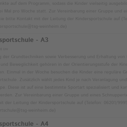
kte auf dem Programm, sodass die Kinder vielseitig ausgebi
ei Mal pro Woche statt. Zur Vereinbarung einer Gruppe und 
e bitte Kontakt mit der Leitung der Kindersportschule auf (T
dersportschule@tsg-weinheim.de)
sportschule - A3
00 Uhr
g der Grundtechniken sowie Verbesserung und Erhaltung von K
und Beweglichkeit gehören in der Orientierungsstufe der Kin
en. Einmal in der Woche besuchen die Kinder eine reguläre G
rtschule. Zusätzlich wählt jedes Kind je nach Veranlagung und
ppe. Diese ist auf eine bestimmte Sportart spezialisiert und k
erden. Zur Vereinbarung einer Gruppe und eines Schnuppert
it der Leitung der Kindersportschule auf (Telefon: 06201/9995
ortschule@tsg-weinheim.de)
sportschule - A4