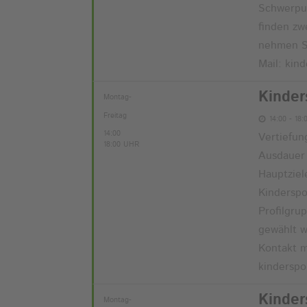
Schwerpun
finden zw
nehmen Si
Mail: kin
Kinder
Montag-
Freitag
14:00 - 18:
14:00
Vertiefun
18:00 UHR
Ausdauer 
Hauptziel
Kinderspo
Profilgru
gewählt w
Kontakt m
kindersp
Kinder
Montag-