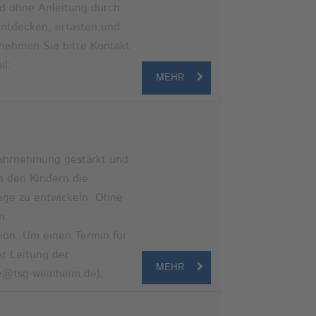
nd ohne Anleitung durch
entdecken, ertasten und
 nehmen Sie bitte Kontakt
il:
MEHR
swahrnehmung gestärkt und
n den Kindern die
ge zu entwickeln. Ohne
n.
ion. Um einen Termin für
r Leitung der
MEHR
le@tsg-weinheim.de).