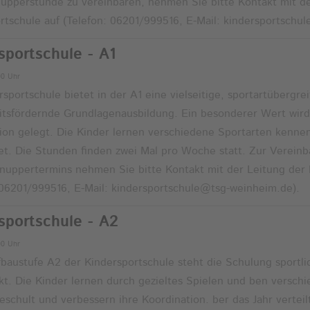
upperstunde zu vereinbaren, nehmen Sie bitte Kontakt mit de
rtschule auf (Telefon: 06201/999516, E-Mail: kindersportschu
sportschule - A1
00 Uhr
rsportschule bietet in der A1 eine vielseitige, sportartübergre
tsfördernde Grundlagenausbildung. Ein besonderer Wert wird
ion gelegt. Die Kinder lernen verschiedene Sportarten kennen
et. Die Stunden finden zwei Mal pro Woche statt. Zur Verein
nuppertermins nehmen Sie bitte Kontakt mit der Leitung der 
 06201/999516, E-Mail: kindersportschule@tsg-weinheim.de).
sportschule - A2
00 Uhr
fbaustufe A2 der Kindersportschule steht die Schulung sportl
kt. Die Kinder lernen durch gezieltes Spielen und ben versc
geschult und verbessern ihre Koordination. ber das Jahr vertei