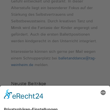
Gefühl entwickelt und gestärkt. In dieser
Altersstufe liegt ein besonderer Fokus auf der
Stärkung des Selbstvertrauens und
Selbstbewusstseins. Durch kreativen Tanz und
Mimik wird die Fantasie der Kinder angeregt und
gefördert. Auch die ersten Ballettpositionen
werden kindgerecht in den Unterricht integriert.
Interessierte können sich gerne per Mail wegen
einem Schnupperplatz bei
balletanddance@tsg-
weinheim.de
melden.
Neuste Beiträge
Verein
HSC
KiSS
Weinheimer Kerwe – Kerwemontag
ab 13 Uhr geschlossen