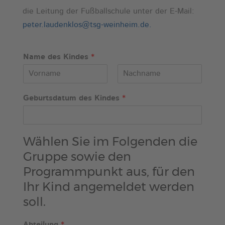
die Leitung der Fußballschule unter der E-Mail:
peter.laudenklos@tsg-weinheim.de.
Name des Kindes
*
V
N
o
a
Geburtsdatum des Kindes
*
r
c
n
h
a
n
m
a
e
m
Wählen Sie im Folgenden die
e
Gruppe sowie den
Programmpunkt aus, für den
Ihr Kind angemeldet werden
soll.