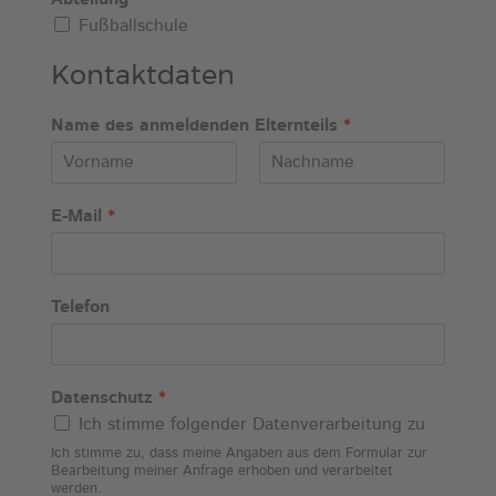
Abteilung
*
Fußballschule
Kontaktdaten
Name des anmeldenden Elternteils
*
V
N
o
a
E-Mail
*
r
c
n
h
a
n
m
a
e
m
Telefon
e
Datenschutz
*
Ich stimme folgender Datenverarbeitung zu
Ich stimme zu, dass meine Angaben aus dem Formular zur
Bearbeitung meiner Anfrage erhoben und verarbeitet
werden.