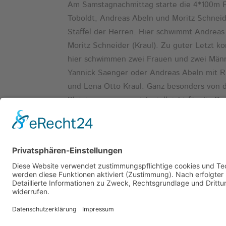
Am Samstagnachmittag starte die 4*100m Fr
Toboldt, Andreas Abeln und Moritz Schnei
Staffel der Herren. Hier schwimmt Andreas
Moritz Schneider (Kraul). Zu guter Letzt 
hier schwimmen zwei Frauen und zwei Männe
Yannick Saenger oder Andreas Abeln mit Rü
und Lena Otto Kraul. Ganz besonders von d
Platzierungen, um sich vielleicht für die 
Berlin zu qualifizieren.
Durch das kleine Trainingslager zu Hause
Geschäftsführung der TSG Weinheim und v
alle top vorbereitet und freuen sich sehr a
© 2019 | TSG WEINHEIM