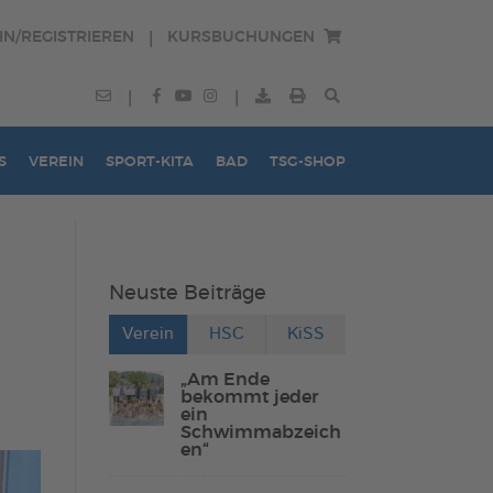
IN/REGISTRIEREN
KURSBUCHUNGEN
|
|
|
S
VEREIN
SPORT-KITA
BAD
TSG-SHOP
Neuste Beiträge
Verein
HSC
KiSS
„Am Ende
bekommt jeder
ein
Schwimmabzeich
en“