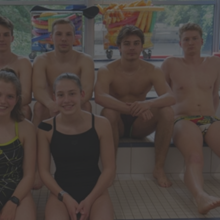
Behindertensport
GymAbo
Fitness-Center
Junge-Muttis