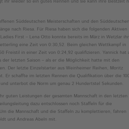
ngt ihr wieder so ein gutes Rennen und sie kann ihre Bestzeit 
 offenen Süddeutschen Meisterschaften und den Süddeutsche
änge nach Riesa. Für Riesa haben sich die folgenden Aktiven 
 Ladies First – Lena Otto konnte bereits im März in Wetzlar ih
tterling eine Zeit von 0:30,52. Beim gleichen Wettkampf in
 Freistil in einer Zeit von 0:24,92 qualifizieren. Yannick hat
der letzten Saison – als er die Möglichkeit hatte mit den
en. Der letzte Einzelstarter aus Weinheimer Reihen, Moritz
. Er schaffte im letzten Rennen die Qualifikation über die 1
,12 und unterbot die Norm um genau 2 Hundertstel Sekunden.
sehr guten Leistungen der gesamten Mannschaft in den letzten
ilungsleitung dazu entschlossen noch Staffeln für die
m die Mannschaft und die Staffeln zu komplettieren, fahren
ldt und Andreas Abeln mit.