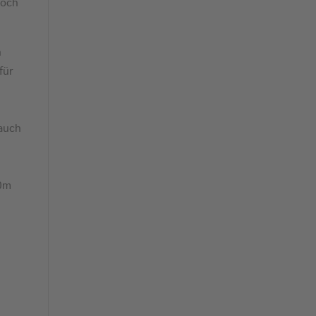
noch
n
für
r
 auch
00m