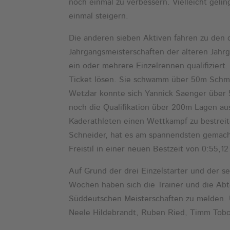
noch einmal zu verbessern. Vielleicht geli
einmal steigern.
Die anderen sieben Aktiven fahren zu den
Jahrgangsmeisterschaften der älteren Jahrg
ein oder mehrere Einzelrennen qualifiziert.
Ticket lösen. Sie schwamm über 50m Schme
Wetzlar konnte sich Yannick Saenger über 50
noch die Qualifikation über 200m Lagen aus 
Kaderathleten einen Wettkampf zu bestreit
Schneider, hat es am spannendsten gemacht
Freistil in einer neuen Bestzeit von 0:55
Auf Grund der drei Einzelstarter und der 
Wochen haben sich die Trainer und die Abte
Süddeutschen Meisterschaften zu melden. U
Neele Hildebrandt, Ruben Ried, Timm Tobo