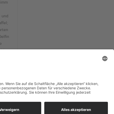
 Timm
) und
ffel;
arten
elfin
e
i in
d
RICHTLINIE
DATENSCHUTZ
IMPRESSUM