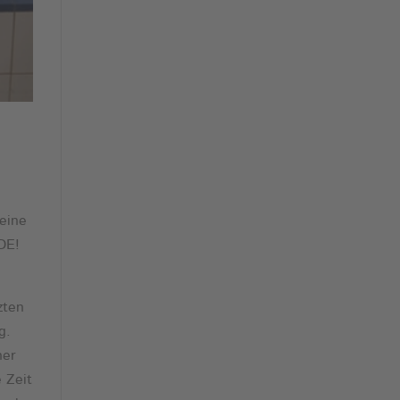
keine
NDE!
zten
g.
ner
e Zeit