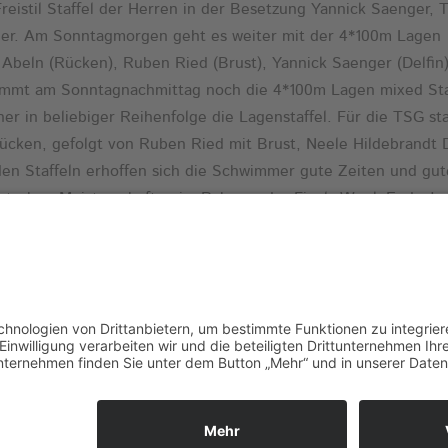
eistil Staffel der Herren in der Besetzung Yannick Saenger,
der. Am Sonntagmorgen geht es weiter mit der 4*100m Lagen
 Abeln (Rücken), Ruben Ried (Brust), Yannick Saenger (Delfin
kommt am Sonntagnachmittag noch die 4*100m Lagen mixed Sta
r in beliebiger Reihenfolge die Lagenstaffel. Für die TSG st
cken, gefolgt von Ruben Ried mit Brust, Neele Hildebrandt D
en Staffeln erhoffen sich die Schwimmer gute Zeiten und gut
Deutschen Meisterschaften im Rahmen der Finals-Week Ende Jun
, das den Schwimmern die Stadtwerke Weinheim, die
or allem die Schwimmmeister im HaWei ermöglicht haben, sin
uf dieses Groß-Event.
VERTRAG WIDERRUFEN
KONTAKT
COOKIE-