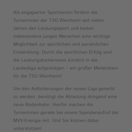
Als engagierter Sportverein fördern die
Turnerinnen der TSG Weinheim seit vielen
Jahren den Leistungssport und bieten
insbesondere jungen Menschen eine wichtige
Möglichkeit zur sportlichen und persönlichen
Entwicklung. Durch die sportlichen Erfolg sind
die Leistungsturnerinnen kürzlich in die
Landesliga aufgestiegen – ein großer Meilenstein
für die TSG Weinheim!
Um den Anforderungen der neuen Liga gerecht
zu werden, benötigt die Abteilung dringend eine
neue Bodenbahn. Hierfür machen die
Turnerinnen gerade bei einem Spendenaufruf der
MVV-Energie mit. Und Sie können dabei
unterstützen!