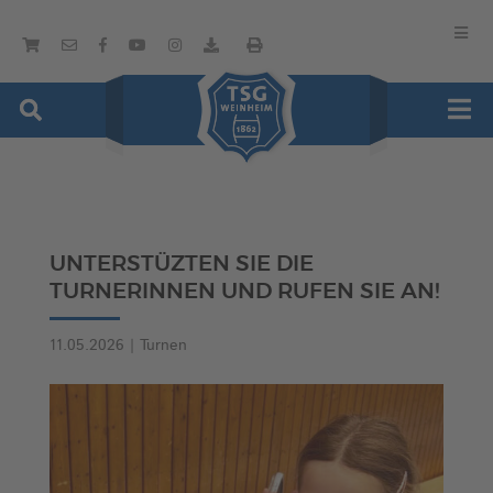
UNTERSTÜZTEN SIE DIE
TURNERINNEN UND RUFEN SIE AN!
11.05.2026
|
Turnen