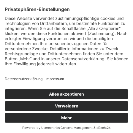
Weinheimer Kerwe – Kerwemontag
ab 13 Uhr geschlossen
„Am Ende bekommt jeder ein
Schwimmabzeichen“
Sommercamps: Fußball, Tanz oder
Hockey
© 2019 | TSG WEINHEIM
VERTRAG WIDERRUFEN
KONTAKT
COOKIE-RICHTLINIE
DATENSCHUTZ
IMPRESSUM