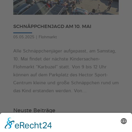
SCHNÄPPCHENJAGD AM 10. MAI
05.05.2025
|
Flohmarkt
Alle Schnäppchenjäger aufgepasst, am Samstag,
10. Mai findet der nächste Kindersachen-
Flohmarkt “Karbuzel” statt. Von 9 bis 12 Uhr
können auf dem Parkplatz des Hector Sport-
Centrum kleine und große Schnäppchen rund um
das Kind erstanden werden. Von...
Neuste Beiträge
Verein
HSC
KiSS