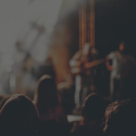
Behindertensport
GymAbo
Fitness-Center
Junge-Muttis