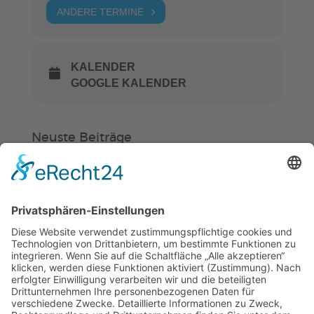
ANDERE TERMINE
KALENDER
GOOGLE KALENDER
Neuste Beiträge
Verein
HSC
KiSS
„Am Ende bekommt jeder ein
Schwimmabzeichen“
Sommercamps: Fußball, Tanz oder
Hockey