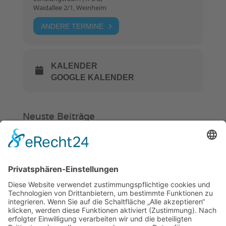
Waidallee 2/1, Weinheim
ANDERE TERMINE
KALENDER
GOOGLE KALENDER
Neuste Beiträge
Verein
HSC
KiSS
Weinheimer Kerwe – Kerwemontag
ab 13 Uhr geschlossen
„Am Ende bekommt jeder ein
Schwimmabzeichen“