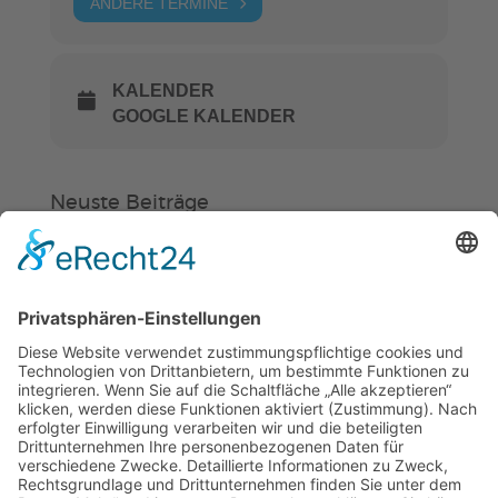
ANDERE TERMINE
KALENDER
GOOGLE KALENDER
Neuste Beiträge
Verein
HSC
KiSS
„Am Ende bekommt jeder ein
Schwimmabzeichen“
Sommercamps: Fußball, Tanz oder
Hockey
FSJ’ler (m/w/d) für die Sport-KiTa