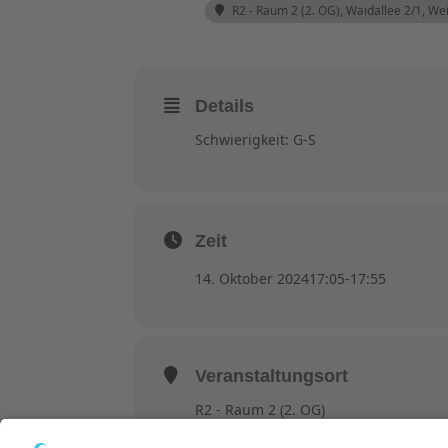
R2 - Raum 2 (2. OG)
, Waidallee 2/1, W
Details
Schwierigkeit: G-S
Zeit
14. Oktober 2024
17:05
-
17:55
Veranstaltungsort
R2 - Raum 2 (2. OG)
Waidallee 2/1, Weinheim