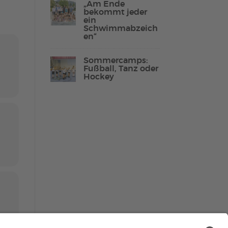
„Am Ende
bekommt jeder
ein
Schwimmabzeich
en“
Lebenshilfe Sport
Reha-Sport
Sommercamps:
Fußball, Tanz oder
Hockey