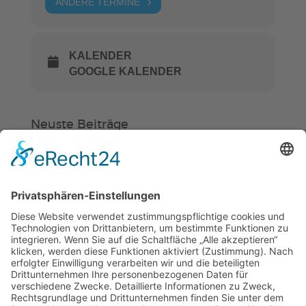
ANDERE TERMINE
KALENDER
GOOGLE KALENDER
Neuste Beiträge
Verein
HSC
KiSS
Weinheimer Kerwe – Kerwemontag
ab 13 Uhr geschlossen
„Am Ende bekommt jeder ein
Schwimmabzeichen“
Sommercamps: Fußball, Tanz oder