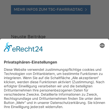
MEHR INFOS ZUM TSG-FAHRRADTAG
Neuste Beiträge
Verein
HSC
KiSS
Weinheimer Kerwe – Kerwemontag
ab 13 Uhr geschlossen
„Am Ende bekommt jeder ein
Schwimmabzeichen“
Sommercamps: Fußball, Tanz oder
Hockey