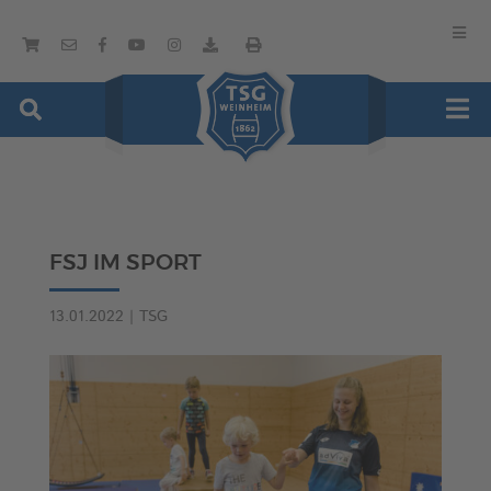
FSJ IM SPORT
13.01.2022
|
TSG