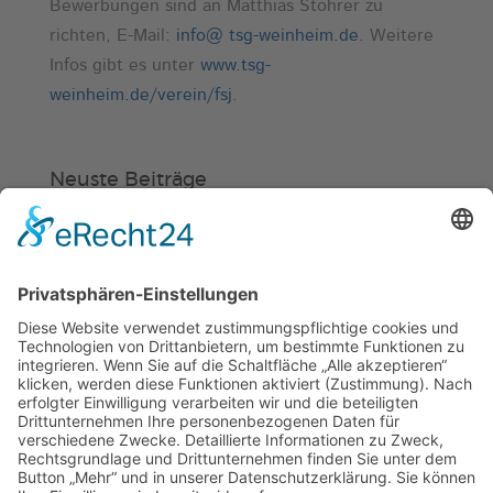
Bewerbungen sind an Matthias Stöhrer zu
richten, E-Mail:
info@ tsg-weinheim.de
. Weitere
Infos gibt es unter
www.tsg-
weinheim.de/verein/fsj
.
Neuste Beiträge
Verein
HSC
KiSS
Weinheimer Kerwe – Kerwemontag
ab 13 Uhr geschlossen
„Am Ende bekommt jeder ein
Schwimmabzeichen“
Sommercamps: Fußball, Tanz oder
Hockey