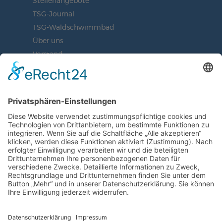
Stellenangebote
TSG-Journal
TSG-Waldschwimmbad
Über uns
Vorstand
BLEIBEN SIE AUF DEM
LAUFENDEN
JETZT UNSEREN NEWSLETTER
ABONNIEREN
ZUR ANMELDUNG
SOCIAL MEDIA