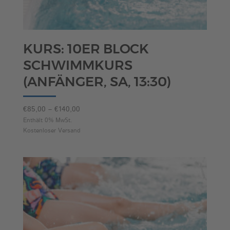
KURS: 10ER BLOCK
SCHWIMMKURS
(ANFÄNGER, SA, 13:30)
Preisspanne:
€
85,00
–
€
140,00
€85,00
Enthält 0% MwSt.
Kostenloser Versand
bis
€140,00