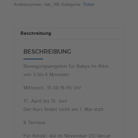
Bewegung
e
Artikelnummer:
bib_106
Kategorie:
Ticket
1
r
(Mi,
n
15:30
a
Beschreibung
Uhr)
t
Menge
i
BESCHREIBUNG
v
e
Bewegungsangebot für Babys im Alter
:
von 3 bis 6 Monaten
Mittwoch, 15:30-16:45 Uhr
17. April bis 12. Juni
Der Kurs findet nicht am 1. Mai statt.
8 Termine
Für Kinder, die im November 23/Januar