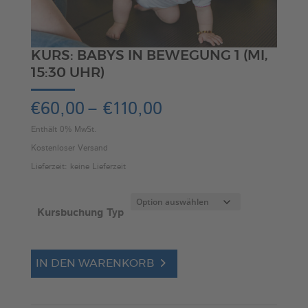
KURS: BABYS IN BEWEGUNG 1 (MI,
15:30 UHR)
Preisspanne:
€
60,00
–
€
110,00
€60,00
Enthält 0% MwSt.
bis
Kostenloser Versand
€110,00
Lieferzeit: keine Lieferzeit
Kursbuchung Typ
Kurs:
A
IN DEN WARENKORB
Babys
l
in
t