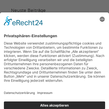
Neuste Beiträge
Verein
HSC
KiSS
Weinheimer Kerwe – Kerwemontag
ab 13 Uhr geschlossen
„Am Ende bekommt jeder ein
Schwimmabzeichen“
Sommercamps: Fußball, Tanz oder
Hockey