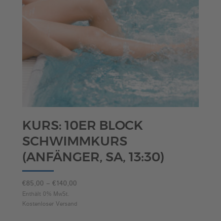
KURS: 10ER BLOCK
SCHWIMMKURS
(ANFÄNGER, SA, 13:30)
Preisspanne:
€
85,00
–
€
140,00
€85,00
Enthält 0% MwSt.
Kostenloser Versand
bis
€140,00