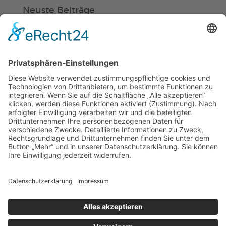
Neuste Beiträge
Verein
HSC
KiSS
Weinheimer Kerwe – Kerwemontag
ab 13 Uhr geschlossen
„Am Ende bekommt jeder ein
Schwimmabzeichen“
Sommercamps: Fußball, Tanz oder
Hockey
© 2019 | TSG WEINHEIM