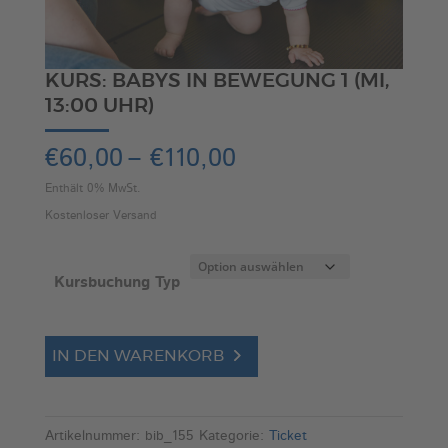
KURS: BABYS IN BEWEGUNG 1 (MI,
13:00 UHR)
Preisspanne:
€
60,00
–
€
110,00
€60,00
Enthält 0% MwSt.
bis
Kostenloser Versand
€110,00
Kursbuchung Typ
Kurs:
A
IN DEN WARENKORB
Babys
l
in
t
Bewegung
e
Artikelnummer:
bib_155
Kategorie:
Ticket