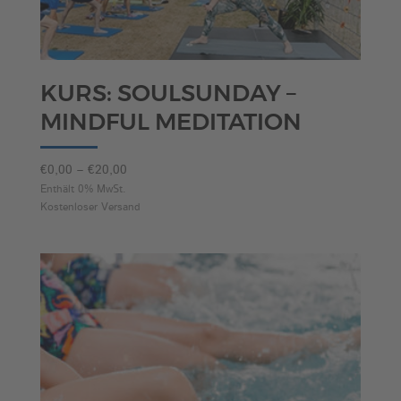
KURS: SOULSUNDAY –
MINDFUL MEDITATION
Preisspanne:
€
0,00
–
€
20,00
€0,00
Enthält 0% MwSt.
Kostenloser Versand
bis
€20,00