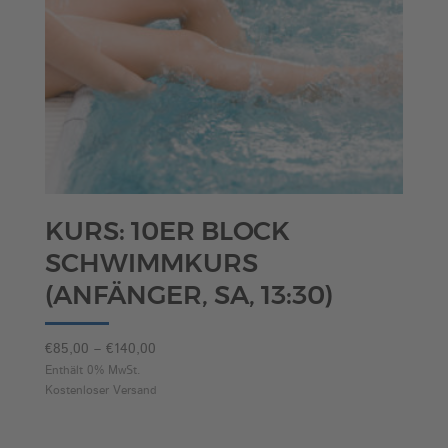
KURS: 10ER BLOCK
SCHWIMMKURS
(ANFÄNGER, SA, 13:30)
Preisspanne:
€
85,00
–
€
140,00
€85,00
Enthält 0% MwSt.
Kostenloser Versand
bis
€140,00