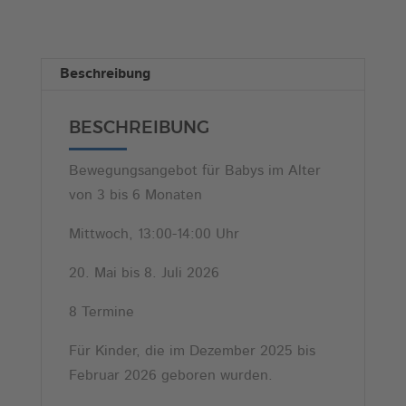
1
r
(Mi,
n
13:00
a
Beschreibung
Uhr)
t
Menge
i
BESCHREIBUNG
v
e
Bewegungsangebot für Babys im Alter
:
von 3 bis 6 Monaten
Mittwoch, 13:00-14:00 Uhr
20. Mai bis 8. Juli 2026
8 Termine
Für Kinder, die im Dezember 2025 bis
Februar 2026 geboren wurden.