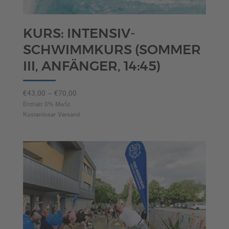
KURS: INTENSIV-
SCHWIMMKURS (SOMMER
III, ANFÄNGER, 14:45)
Preisspanne:
€
43,00
–
€
70,00
€43,00
Enthält 0% MwSt.
Kostenloser Versand
bis
€70,00