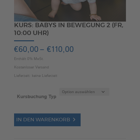
KURS: BABYS IN BEWEGUNG 2 (FR,
10:00 UHR)
Preisspanne:
€
60,00
–
€
110,00
€60,00
Enthält 0% MwSt.
bis
Kostenloser Versand
€110,00
Lieferzeit: keine Lieferzeit
Kursbuchung Typ
Kurs:
A
IN DEN WARENKORB
Babys
l
in
t