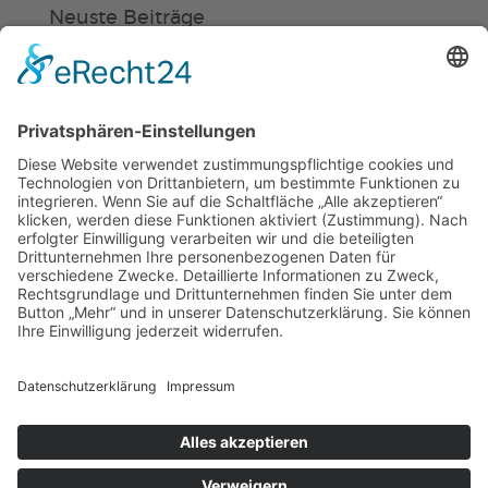
Neuste Beiträge
Verein
HSC
KiSS
„Am Ende bekommt jeder ein
Schwimmabzeichen“
Sommercamps: Fußball, Tanz oder
Hockey
FSJ’ler (m/w/d) für die Sport-KiTa
Purzel gesucht!
© 2019 | TSG WEINHEIM