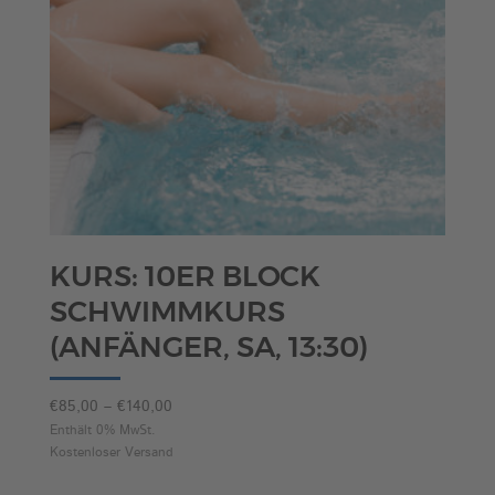
KURS: 10ER BLOCK
SCHWIMMKURS
(ANFÄNGER, SA, 13:30)
Preisspanne:
€
85,00
–
€
140,00
€85,00
Enthält 0% MwSt.
Kostenloser Versand
bis
€140,00