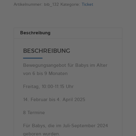
Bewegung
e
Artikelnummer:
bib_132
Kategorie:
Ticket
2
r
(Fr,
n
10:00
a
Beschreibung
Uhr)
t
Menge
i
BESCHREIBUNG
v
e
Bewegungsangebot für Babys im Alter
:
von 6 bis 9 Monaten
Freitag, 10:00-11:15 Uhr
14. Februar bis 4. April 2025
8 Termine
Für Babys, die im Juli-September 2024
geboren wurden.