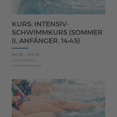
KURS: INTENSIV-
SCHWIMMKURS (SOMMER
II, ANFÄNGER, 14:45)
Preisspanne:
€
43,00
–
€
70,00
€43,00
Enthält 0% MwSt.
Kostenloser Versand
bis
€70,00