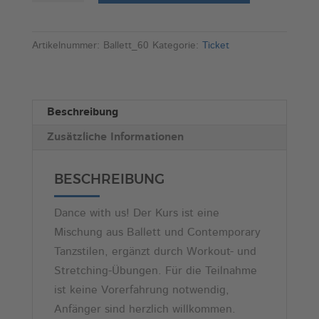
Ballett
l
und
t
Contemporary
e
Artikelnummer:
Ballett_60
Kategorie:
Ticket
für
r
Erwachsene
n
Menge
a
Beschreibung
t
Zusätzliche Informationen
i
v
e
BESCHREIBUNG
:
Dance with us! Der Kurs ist eine
Mischung aus Ballett und Contemporary
Tanzstilen, ergänzt durch Workout- und
Stretching-Übungen. Für die Teilnahme
ist keine Vorerfahrung notwendig,
Anfänger sind herzlich willkommen.