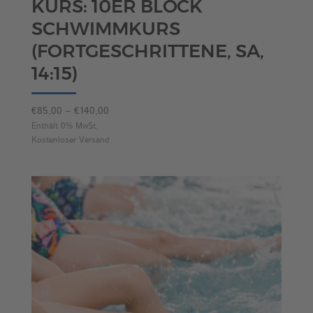
KURS: 10ER BLOCK
SCHWIMMKURS
(FORTGESCHRITTENE, SA,
14:15)
Preisspanne:
€
85,00
–
€
140,00
€85,00
Enthält 0% MwSt.
Kostenloser Versand
bis
€140,00