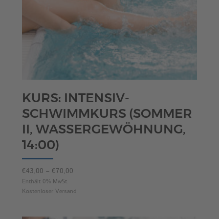
KURS: INTENSIV-
SCHWIMMKURS (SOMMER
II, WASSERGEWÖHNUNG,
14:00)
Preisspanne:
€
43,00
–
€
70,00
€43,00
Enthält 0% MwSt.
Kostenloser Versand
bis
€70,00