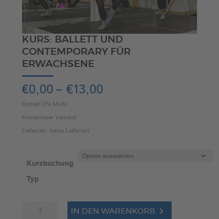
KURS: BALLETT UND
CONTEMPORARY FÜR
ERWACHSENE
Preisspanne:
€
0,00
–
€
13,00
€0,00
Enthält 0% MwSt.
bis
Kostenloser Versand
€13,00
Lieferzeit: keine Lieferzeit
Kursbuchung
Typ
Kurs:
A
IN DEN WARENKORB