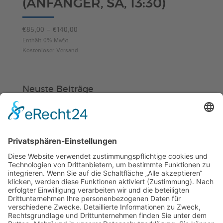
(ANFÄNGER, SA, 13:30)
Preisspanne:
€
85,00
–
€
140,00
€85,00
Enthält 0% MwSt.
Kostenloser Versand
bis
€140,00
Neuste Beiträge
Verein
HSC
KiSS
„Am Ende bekommt jeder ein
Schwimmabzeichen“
Sommercamps: Fußball, Tanz oder
Hockey
FSJ’ler (m/w/d) für die Sport-KiTa