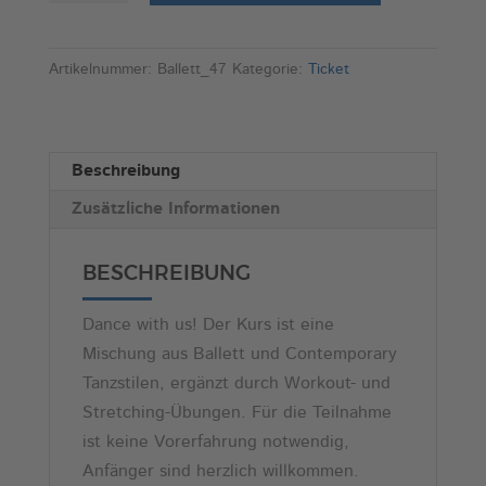
Ballett
l
und
t
Contemporary
e
Artikelnummer:
Ballett_47
Kategorie:
Ticket
für
r
Erwachsene
n
Menge
a
Beschreibung
t
Zusätzliche Informationen
i
v
e
BESCHREIBUNG
:
Dance with us! Der Kurs ist eine
Mischung aus Ballett und Contemporary
Tanzstilen, ergänzt durch Workout- und
Stretching-Übungen. Für die Teilnahme
ist keine Vorerfahrung notwendig,
Anfänger sind herzlich willkommen.