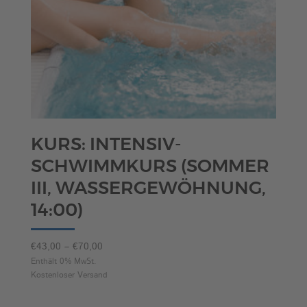
KURS: INTENSIV-
SCHWIMMKURS (SOMMER
III, WASSERGEWÖHNUNG,
14:00)
Preisspanne:
€
43,00
–
€
70,00
€43,00
Enthält 0% MwSt.
Kostenloser Versand
bis
€70,00