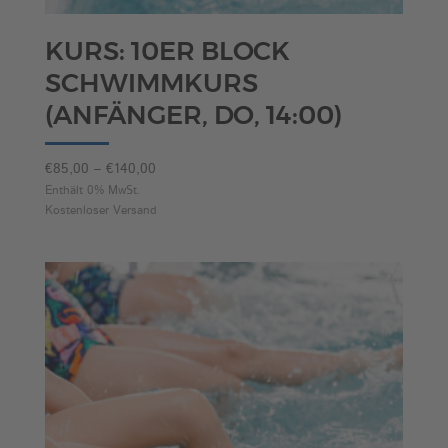
KURS: 10ER BLOCK
SCHWIMMKURS
(ANFÄNGER, DO, 14:00)
Preisspanne:
€
85,00
–
€
140,00
€85,00
Enthält 0% MwSt.
Kostenloser Versand
bis
€140,00