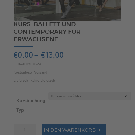
KURS: BALLETT UND
CONTEMPORARY FÜR
ERWACHSENE
Preisspanne:
€
0,00
–
€
13,00
€0,00
Enthält 0% MwSt.
bis
Kostenloser Versand
€13,00
Lieferzeit: keine Lieferzeit
Kursbuchung
Typ
Kurs:
A
IN DEN WARENKORB