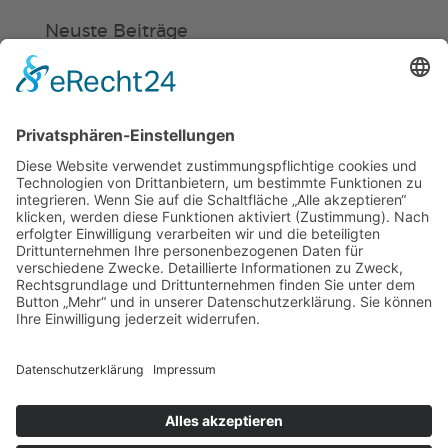
Neuste Beiträge
Verein
HSC
KiSS
Weinheimer Kerwe – Kerwemontag
ab 13 Uhr geschlossen
„Am Ende bekommt jeder ein
Schwimmabzeichen“
Sommercamps: Fußball, Tanz oder
Hockey
© 2019 | TSG WEINHEIM