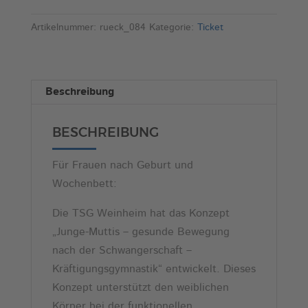
Bewegung
t
nach
e
Artikelnummer:
rueck_084
Kategorie:
Ticket
der
r
Schwangerschaft
n
(Di,
a
Beschreibung
11:00)
t
Menge
i
BESCHREIBUNG
v
e
Für Frauen nach Geburt und
:
Wochenbett:
Die TSG Weinheim hat das Konzept
„Junge-Muttis – gesunde Bewegung
nach der Schwangerschaft –
Kräftigungsgymnastik“ entwickelt. Dieses
Konzept unterstützt den weiblichen
Körper bei der funktionellen