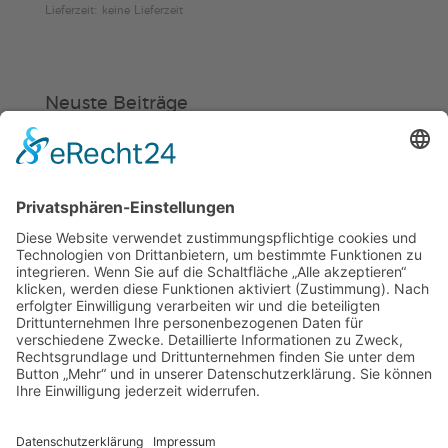
Lieferzeit: keine Lieferzeit
€72,00
Neuste Beiträge
Verein
HSC
KiSS
Weinheimer Kerwe – Kerwemontag
ab 13 Uhr geschlossen
„Am Ende bekommt jeder ein
Schwimmabzeichen“
Sommercamps: Fußball, Tanz oder
Hockey