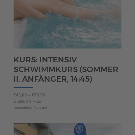
KURS: INTENSIV-
SCHWIMMKURS (SOMMER
II, ANFÄNGER, 14:45)
Preisspanne:
€
43,00
–
€
70,00
€43,00
Enthält 0% MwSt.
Kostenloser Versand
bis
€70,00