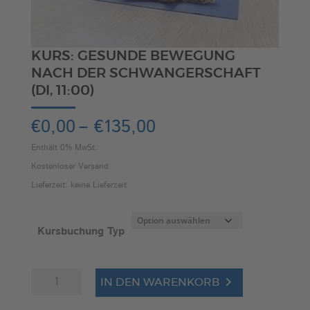
KURS: GESUNDE BEWEGUNG
NACH DER SCHWANGERSCHAFT
(DI, 11:00)
Preisspanne:
€
0,00
–
€
135,00
€0,00
Enthält 0% MwSt.
bis
Kostenloser Versand
€135,00
Lieferzeit: keine Lieferzeit
Kursbuchung Typ
Kurs:
A
IN DEN WARENKORB
Gesunde
l