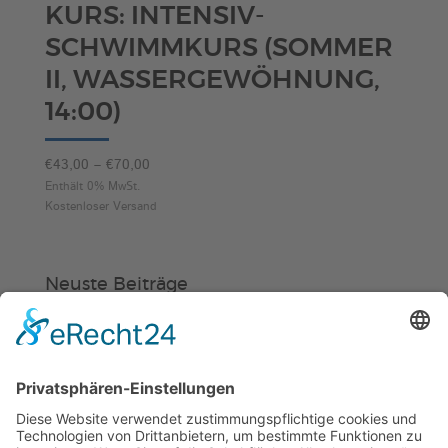
KURS: INTENSIV-
SCHWIMMKURS (SOMMER
II, WASSERGEWÖHNUNG,
14:00)
Preisspanne:
€
43,00
–
€
70,00
€43,00
Enthält 0% MwSt.
Kostenloser Versand
bis
€70,00
Neuste Beiträge
Verein
HSC
KiSS
Weinheimer Kerwe – Kerwemontag
ab 13 Uhr geschlossen