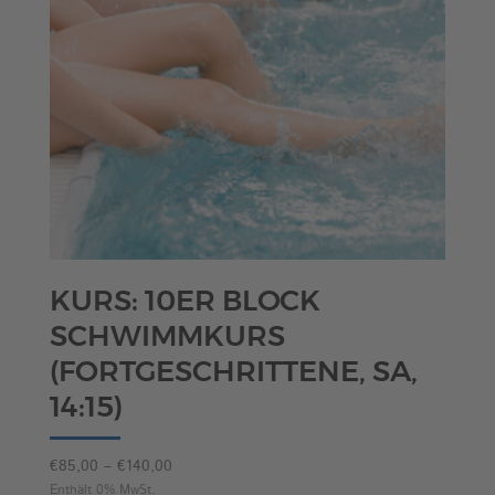
KURS: 10ER BLOCK
SCHWIMMKURS
(FORTGESCHRITTENE, SA,
14:15)
Preisspanne:
€
85,00
–
€
140,00
€85,00
Enthält 0% MwSt.