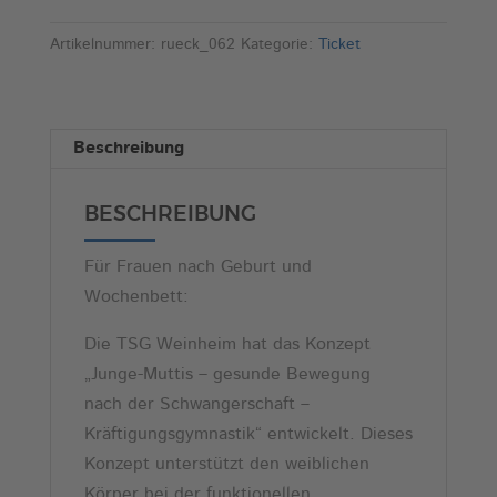
Bewegung
t
nach
e
Artikelnummer:
rueck_062
Kategorie:
Ticket
der
r
Schwangerschaft
n
(Di,
a
Beschreibung
11:00)
t
Menge
i
BESCHREIBUNG
v
e
Für Frauen nach Geburt und
:
Wochenbett:
Die TSG Weinheim hat das Konzept
„Junge-Muttis – gesunde Bewegung
nach der Schwangerschaft –
Kräftigungsgymnastik“ entwickelt. Dieses
Konzept unterstützt den weiblichen
Körper bei der funktionellen