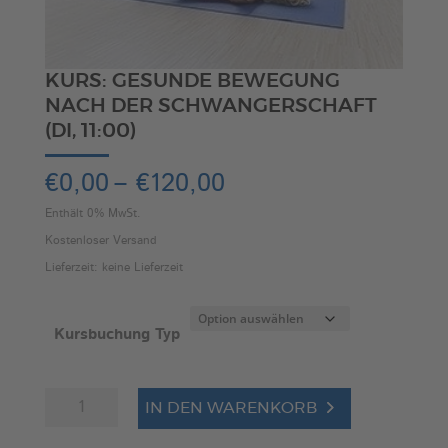
KURS: GESUNDE BEWEGUNG
NACH DER SCHWANGERSCHAFT
(DI, 11:00)
Preisspanne:
€
0,00
–
€
120,00
€0,00
Enthält 0% MwSt.
bis
Kostenloser Versand
€120,00
Lieferzeit: keine Lieferzeit
Kursbuchung Typ
Kurs:
A
IN DEN WARENKORB
Gesunde
l