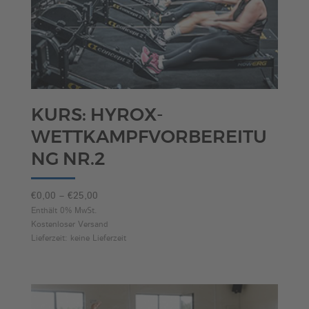
KURS: HYROX-
WETTKAMPFVORBEREITU
NG NR.2
Preisspanne:
€
0,00
–
€
25,00
€0,00
Enthält 0% MwSt.
Kostenloser Versand
bis
Lieferzeit: keine Lieferzeit
€25,00