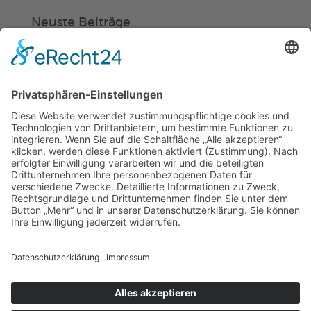
Neuste Beiträge
Verein
HSC
KiSS
„Am Ende bekommt jeder ein
Schwimmabzeichen“
Sommercamps: Fußball, Tanz oder
Hockey
FSJ’ler (m/w/d) für die Sport-KiTa
Purzel gesucht!