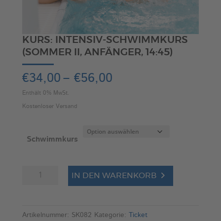
KURS: INTENSIV-SCHWIMMKURS
(SOMMER II, ANFÄNGER, 14:45)
Preisspanne:
€
34,00
–
€
56,00
€34,00
Enthält 0% MwSt.
bis
Kostenloser Versand
€56,00
Schwimmkurs
Kurs:
A
IN DEN WARENKORB
Intensiv-
l
Schwimmkurs
t
(Sommer
e
Artikelnummer:
SK082
Kategorie:
Ticket