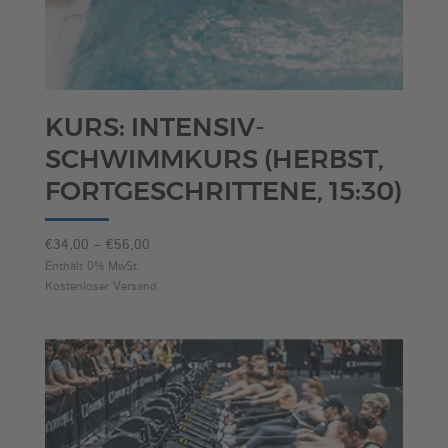
KURS: INTENSIV-
SCHWIMMKURS (HERBST,
FORTGESCHRITTENE, 15:30)
Preisspanne:
€
34,00
–
€
56,00
€34,00
Enthält 0% MwSt.
Kostenloser Versand
bis
€56,00