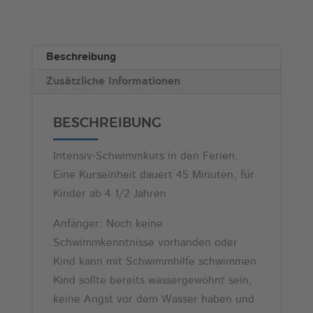
II,
r
Anfänger,
n
14:45)
a
Beschreibung
Menge
t
Zusätzliche Informationen
i
v
e
BESCHREIBUNG
:
Intensiv-Schwimmkurs in den Ferien.
Eine Kurseinheit dauert 45 Minuten, für
Kinder ab 4 1/2 Jahren
Anfänger: Noch keine
Schwimmkenntnisse vorhanden oder
Kind kann mit Schwimmhilfe schwimmen.
Kind sollte bereits wassergewöhnt sein,
keine Angst vor dem Wasser haben und