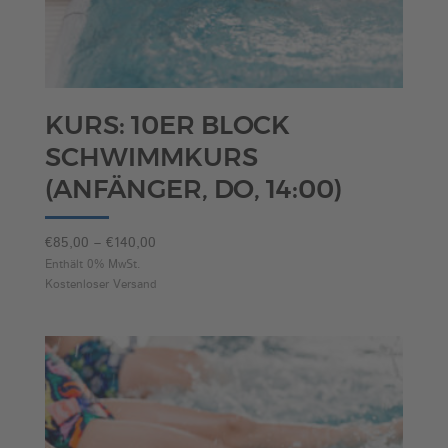
KURS: 10ER BLOCK
SCHWIMMKURS
(ANFÄNGER, DO, 14:00)
Preisspanne:
€
85,00
–
€
140,00
€85,00
Enthält 0% MwSt.
Kostenloser Versand
bis
€140,00