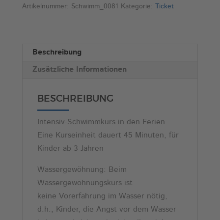
(Sommer
e
Artikelnummer:
Schwimm_0081
Kategorie:
Ticket
II,
r
Wassergewöhnung,
n
14:00)
a
Beschreibung
Menge
t
Zusätzliche Informationen
i
v
e
BESCHREIBUNG
:
Intensiv-Schwimmkurs in den Ferien.
Eine Kurseinheit dauert 45 Minuten, für
Kinder ab 3 Jahren
Wassergewöhnung: Beim
Wassergewöhnungskurs ist
keine Vorerfahrung im Wasser nötig,
d.h., Kinder, die Angst vor dem Wasser