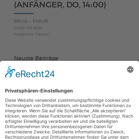
(ANFÄNGER, DO, 14:00)
Preisspanne:
€
85,00
–
€
140,00
€85,00
Enthält 0% MwSt.
Kostenloser Versand
bis
€140,00
Neuste Beiträge
Verein
HSC
KiSS
„Am Ende bekommt jeder ein
Schwimmabzeichen“
Sommercamps: Fußball, Tanz oder
Hockey