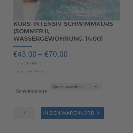
KURS: INTENSIV-SCHWIMMKURS
(SOMMER II,
WASSERGEWÖHNUNG, 14:00)
Preisspanne:
€
43,00
–
€
70,00
€43,00
Enthält 0% MwSt.
bis
Kostenloser Versand
€70,00
Schwimmkurs
Kurs:
A
IN DEN WARENKORB
Intensiv-
l
Schwimmkurs
t