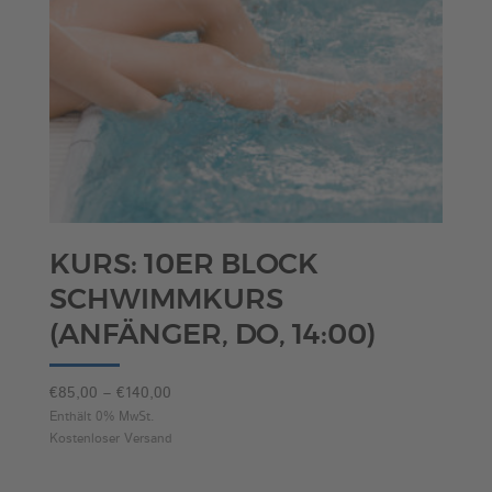
KURS: 10ER BLOCK
SCHWIMMKURS
(ANFÄNGER, DO, 14:00)
Preisspanne:
€
85,00
–
€
140,00
€85,00
Enthält 0% MwSt.
Kostenloser Versand
bis
€140,00