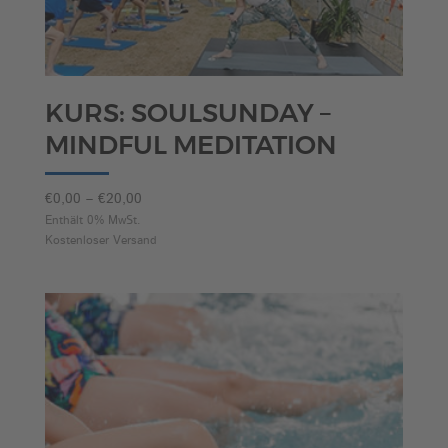
KURS: SOULSUNDAY –
MINDFUL MEDITATION
Preisspanne:
€
0,00
–
€
20,00
€0,00
Enthält 0% MwSt.
Kostenloser Versand
bis
€20,00