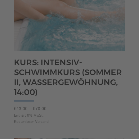
KURS: INTENSIV-
SCHWIMMKURS (SOMMER
II, WASSERGEWÖHNUNG,
14:00)
Preisspanne:
€
43,00
–
€
70,00
€43,00
Enthält 0% MwSt.
Kostenloser Versand
bis
€70,00