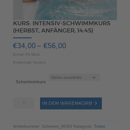
KURS: INTENSIV-SCHWIMMKURS
(HERBST, ANFÄNGER, 14:45)
Preisspanne:
€
34,00
–
€
56,00
€34,00
Enthält 0% MwSt.
bis
Kostenloser Versand
€56,00
Schwimmkurs
Kurs:
A
IN DEN WARENKORB
Intensiv-
l
Schwimmkurs
t
(Herbst,
e
Artikelnummer:
Schwimm_00102
Kategorie:
Ticket