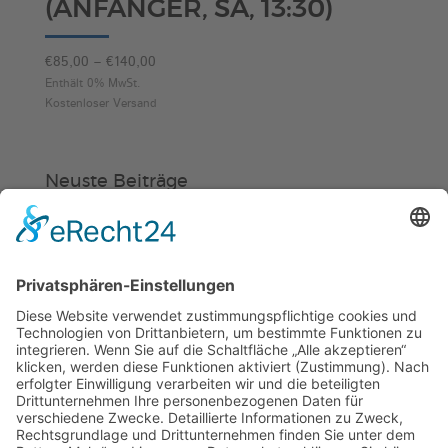
(ANFÄNGER, SA, 13:30)
Preisspanne:
€
85,00
–
€
140,00
€85,00
Enthält 0% MwSt.
Kostenloser Versand
bis
€140,00
Neuste Beiträge
Verein
HSC
KiSS
Weinheimer Kerwe – Kerwemontag
ab 13 Uhr geschlossen
„Am Ende bekommt jeder ein
Schwimmabzeichen“
Sommercamps: Fußball, Tanz oder