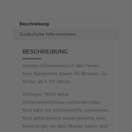
Anfänger,
r
14:45)
n
Menge
a
Beschreibung
t
Zusätzliche Informationen
i
v
e
BESCHREIBUNG
:
Intensiv-Schwimmkurs in den Ferien.
Eine Kurseinheit dauert 45 Minuten, für
Kinder ab 4 1/2 Jahren
Anfänger: Noch keine
Schwimmkenntnisse vorhanden oder
Kind kann mit Schwimmhilfe schwimmen.
Kind sollte bereits wassergewöhnt sein,
keine Angst vor dem Wasser haben und