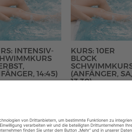
RS: INTENSIV-
KURS: 10ER
CHWIMMKURS
BLOCK
ERBST,
SCHWIMMKUR
FÄNGER, 14:45)
(ANFÄNGER, SA
13:30)
Preisspanne:
00
–
€
56,00
€34,00
t 0% MwSt.
Preisspanne:
€
85,00
–
€
140,00
loser Versand
bis
€85,00
Enthält 0% MwSt.
€56,00
Kostenloser Versand
bis
€140,00