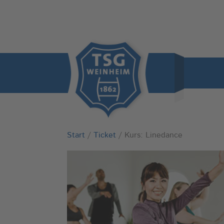
Start
/
Ticket
/ Kurs: Linedance