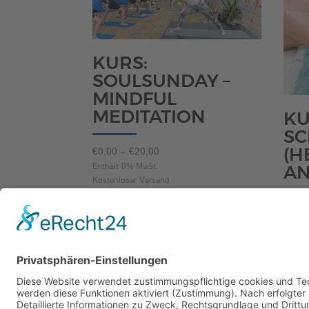
KURS:
SOULSUNDAY –
MINDFUL
MEDITATION
KU
S
Preisspanne:
(H
€
0,00
–
€
20,00
€0,00
Enthält 0% MwSt.
AN
Kostenloser Versand
bis
€20,00
€
34,
Enthäl
Kosten