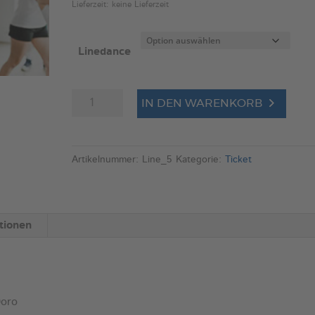
€80,00
Lieferzeit: keine Lieferzeit
Linedance
Behindertensport
GymAbo
Fitness-Center
Junge-Muttis
Kurs:
A
IN DEN WARENKORB
Linedance
l
Menge
t
e
Artikelnummer:
Line_5
Kategorie:
Ticket
r
n
a
tionen
t
i
v
e
Doro
: