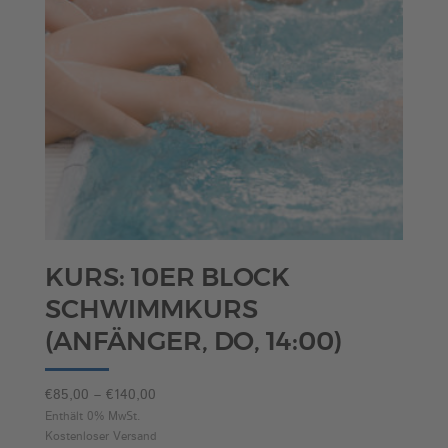
KURS: 10ER BLOCK
SCHWIMMKURS
(ANFÄNGER, DO, 14:00)
Preisspanne:
€
85,00
–
€
140,00
€85,00
Enthält 0% MwSt.
Kostenloser Versand
bis