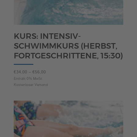
KURS: INTENSIV-
SCHWIMMKURS (HERBST,
FORTGESCHRITTENE, 15:30)
Preisspanne:
€
34,00
–
€
56,00
€34,00
Enthält 0% MwSt.
Kostenloser Versand
bis
€56,00