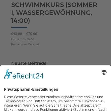
SCHWIMMKURS (SOMMER
I, WASSERGEWÖHNUNG,
14:00)
Preisspanne:
€
43,00
–
€
70,00
€43,00
Enthält 0% MwSt.
Kostenloser Versand
bis
€70,00
Neuste Beiträge
Verein
HSC
KiSS
Weinheimer Kerwe – Kerwemontag
ab 13 Uhr geschlossen
„Am Ende bekommt jeder ein