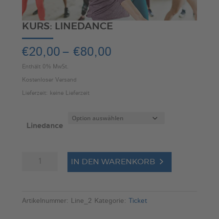
KURS: LINEDANCE
Preisspanne:
€
20,00
–
€
80,00
€20,00
Enthält 0% MwSt.
bis
Kostenloser Versand
€80,00
Lieferzeit: keine Lieferzeit
Linedance
Kurs:
A
IN DEN WARENKORB
Linedance
l
Menge
t
e
Artikelnummer:
Line_2
Kategorie:
Ticket
r