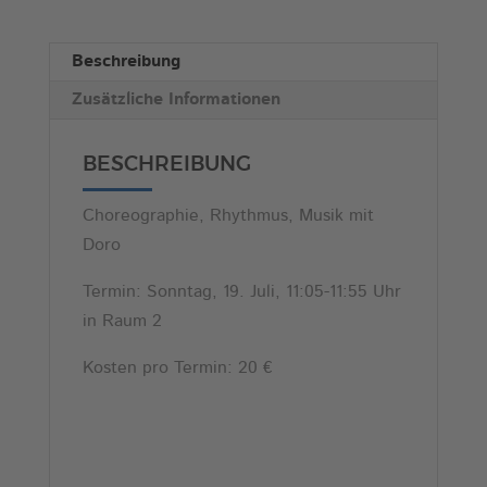
n
a
Beschreibung
t
Zusätzliche Informationen
i
v
e
BESCHREIBUNG
:
Choreographie, Rhythmus, Musik mit
Doro
Termin: Sonntag, 19. Juli, 11:05-11:55 Uhr
in Raum 2
Kosten pro Termin: 20 €