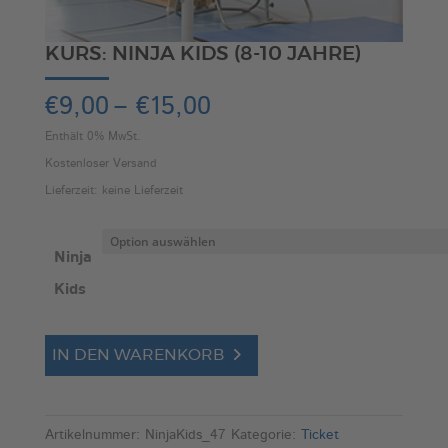
KURS: NINJA KIDS (8-10 JAHRE)
Preisspanne:
€
9,00
–
€
15,00
€9,00
Enthält 0% MwSt.
bis
Kostenloser Versand
€15,00
Lieferzeit: keine Lieferzeit
Ninja
Kids
Kurs:
A
IN DEN WARENKORB
Ninja
l
Kids
t
(8-
e
Artikelnummer:
NinjaKids_47
Kategorie:
Ticket