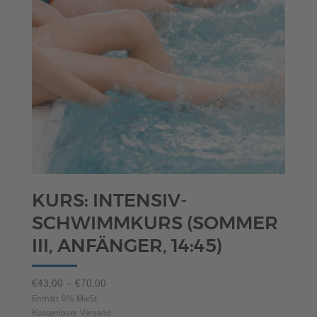
KURS: INTENSIV-
SCHWIMMKURS (SOMMER
III, ANFÄNGER, 14:45)
Preisspanne:
€
43,00
–
€
70,00
€43,00
Enthält 0% MwSt.
Kostenloser Versand
bis