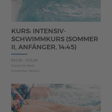
KURS: INTENSIV-
SCHWIMMKURS (SOMMER
II, ANFÄNGER, 14:45)
Preisspanne:
€
43,00
–
€
70,00
€43,00
Enthält 0% MwSt.
Kostenloser Versand
bis
€70,00