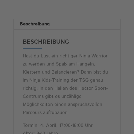
10
r
Jahre)
n
Menge
a
Beschreibung
t
i
BESCHREIBUNG
v
e
Hast du Lust ein richtiger Ninja Warrior
:
zu werden und Spaß am Hangeln,
Klettern und Balancieren? Dann bist du
im Ninja Kids-Training der TSG genau
richtig. In den Hallen des Hector Sport-
Centrums gibt es unzählige
Möglichkeiten einen anspruchsvollen
Parcours aufzubauen.
Termin: 4. April, 17:00-18:00 Uhr
Alter: 8-10 Jahre