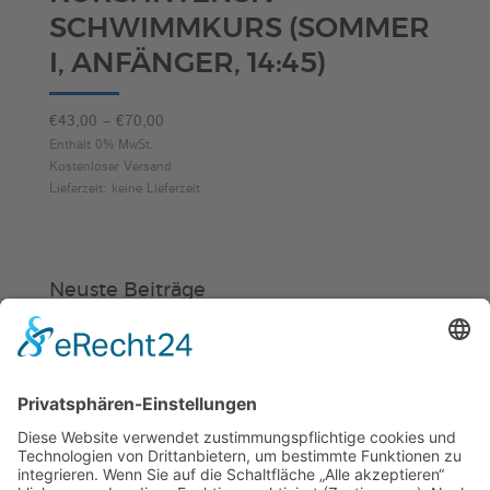
SCHWIMMKURS (SOMMER
I, ANFÄNGER, 14:45)
Preisspanne:
€
43,00
–
€
70,00
€43,00
Enthält 0% MwSt.
Kostenloser Versand
bis
Lieferzeit: keine Lieferzeit
€70,00
Neuste Beiträge
Verein
HSC
KiSS
Weinheimer Kerwe – Kerwemontag
ab 13 Uhr geschlossen
„Am Ende bekommt jeder ein