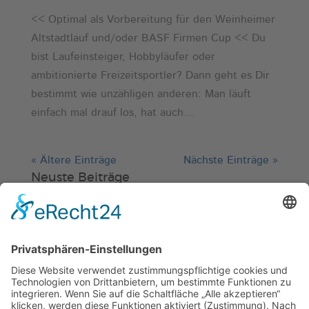
<< Optimal als Vorbereitung für den Weinheimer
Altstadtlauf und/oder BASF Firmen Cup << Du
bist Laufeinsteiger, Hobbyläufer oder
ambitionierte Freizeitsportler? Dann geht es Dir
bestimmt wie unzähligen anderen: Man läuft
einfach mal drauf los, hat auch...
« Ältere Einträge
Nächste Einträge »
Neuste Beiträge
Verein
HSC
KiSS
Weinheimer Kerwe – Kerwemontag
ab 13 Uhr geschlossen
„Am Ende bekommt jeder ein