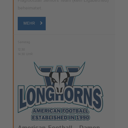
Flagfootball Seniors Team (kein Ligabetrieb)
beheimatet.
MEHR
Samstag
12:30
14:30 UHR