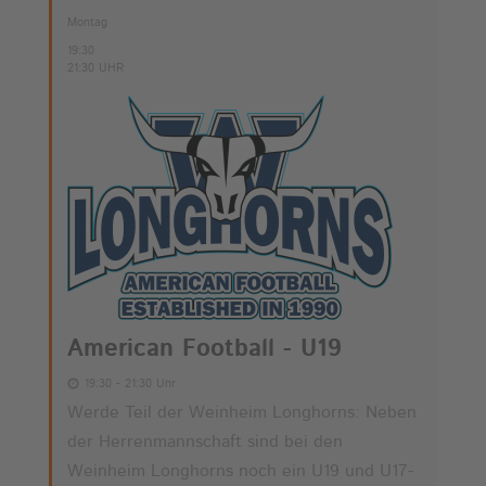
Montag
19:30
21:30 UHR
American Football - U19
19:30 - 21:30 Uhr
Werde Teil der Weinheim Longhorns: Neben
der Herrenmannschaft sind bei den
Weinheim Longhorns noch ein U19 und U17-