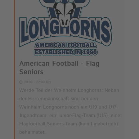
American Football - Flag
Seniors
20:00 - 22:00 Uhr
Werde Teil der Weinheim Longhorns: Neben
der Herrenmannschaft sind bei den
Weinheim Longhorns noch ein U19 und U17-
Jugendteam, ein Junior-Flag-Team (U15), eine
Flagfootball Seniors Team (kein Ligabetrieb)
beheimatet.