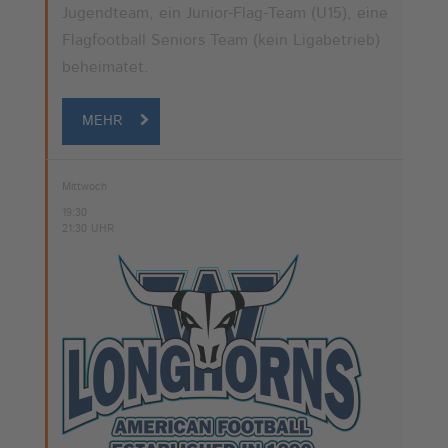
Jugendteam, ein Junior-Flag-Team (U15), eine
Flagfootball Seniors Team (kein Ligabetrieb)
beheimatet.
MEHR
Mittwoch
19:30
21:30 UHR