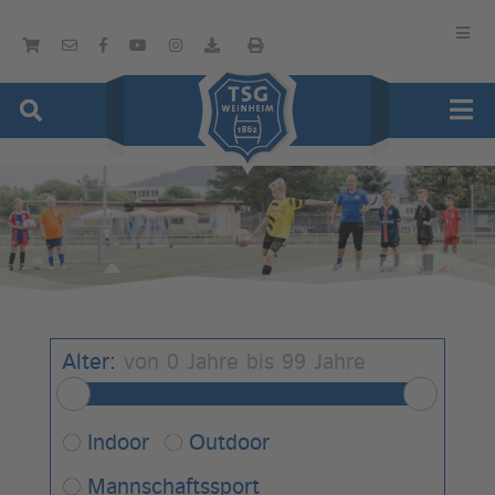
Alter:
von
0
Jahre bis
99
Jahre
Indoor
Outdoor
Mannschaftssport