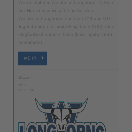
Werde Teil der Weinheim Longhorns: Neben
der Herrenmannschaft sind bei den
Weinheim Longhorns noch ein U19 und U17-
Jugendteam, ein Junior-Flag-Team (U15), eine
Flagfootball Seniors Team (kein Ligabetrieb)
beheimatet.
MEHR
Mittwoch
20:30
22:00 UHR