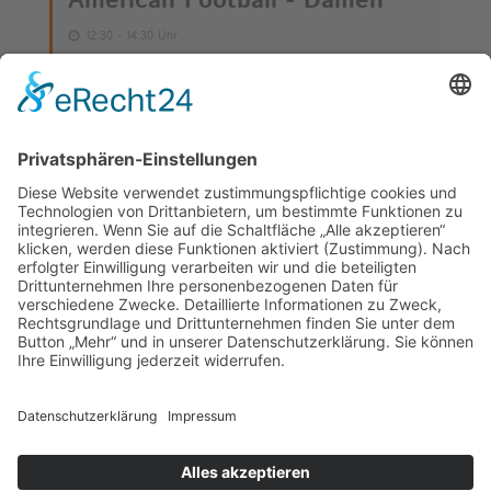
American Football - Damen
12:30 - 14:30 Uhr
Werde Teil der Weinheim Longhorns: Neben
der Herrenmannschaft sind bei den
Weinheim Longhorns noch ein U19 und U17-
Jugendteam, ein Junior-Flag-Team (U15), eine
Flagfootball Seniors Team (kein Ligabetrieb)
beheimatet.
MEHR
1
2
3
4
5
6
7
8
9