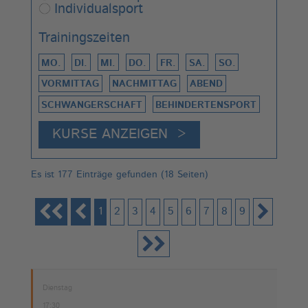
Individualsport
Trainingszeiten
MO.
DI.
MI.
DO.
FR.
SA.
SO.
VORMITTAG
NACHMITTAG
ABEND
SCHWANGERSCHAFT
BEHINDERTENSPORT
Es ist 177 Einträge gefunden (18 Seiten)
1
2
3
4
5
6
7
8
9
Dienstag
17:30