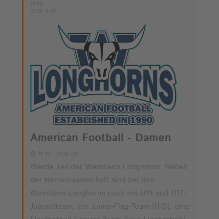
19:30
21:30 UHR
American Football - Damen
19:30 - 21:30 Uhr
Werde Teil der Weinheim Longhorns: Neben
der Herrenmannschaft sind bei den
Weinheim Longhorns noch ein U19 und U17-
Jugendteam, ein Junior-Flag-Team (U15), eine