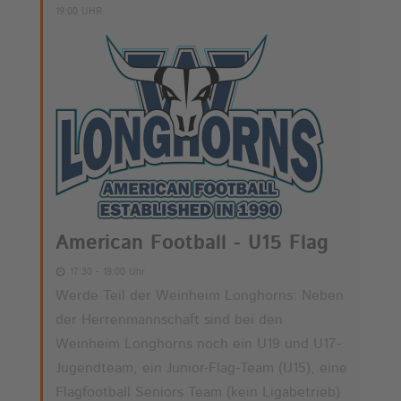
19:00 UHR
American Football - U15 Flag
17:30 - 19:00 Uhr
Werde Teil der Weinheim Longhorns: Neben
der Herrenmannschaft sind bei den
Weinheim Longhorns noch ein U19 und U17-
Jugendteam, ein Junior-Flag-Team (U15), eine
Flagfootball Seniors Team (kein Ligabetrieb)