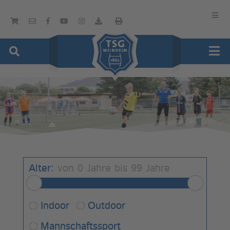
Alter:
von
0
Jahre bis
99
Jahre
Indoor
Outdoor
Mannschaftssport