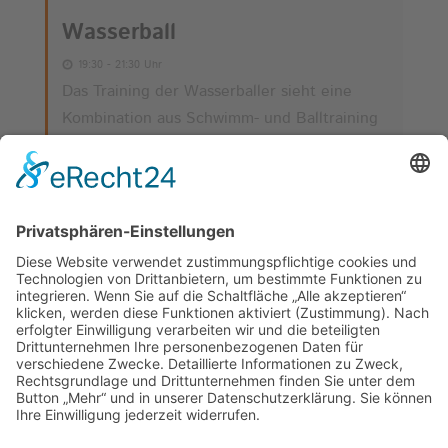
Wasserball
19:30 - 21:30 Uhr
Das Training der Wasserballer sieht eine
Kombination aus Schwimm- und Balltraining
vor. Zwei Mal in der Woche treffen sich die
Aktiven im Winter im Hallenbad Weinheim
(HaWei) und im Sommer im TSG-
Waldschwimmbad. Ziel des Trainings ist die
Teilnahme am Ligabetrieb und weiteren
Pokalspielen.
MEHR
8
9
10
11
12
13
14
15
16