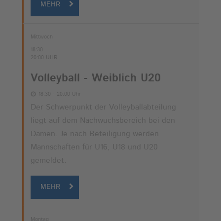
MEHR
Mittwoch
18:30
20:00 UHR
Volleyball - Weiblich U20
18:30 - 20:00 Uhr
Der Schwerpunkt der Volleyballabteilung
liegt auf dem Nachwuchsbereich bei den
Damen. Je nach Beteiligung werden
Mannschaften für U16, U18 und U20
gemeldet.
MEHR
Montag