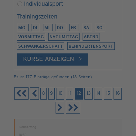
Individualsport
Trainingszeiten
MO.
DI.
MI.
DO.
FR.
SA.
SO.
VORMITTAG
NACHMITTAG
ABEND
SCHWANGERSCHAFT
BEHINDERTENSPORT
Es ist 177 Einträge gefunden (18 Seiten)
8
9
10
11
12
13
14
15
16
Donnerstag
18:30