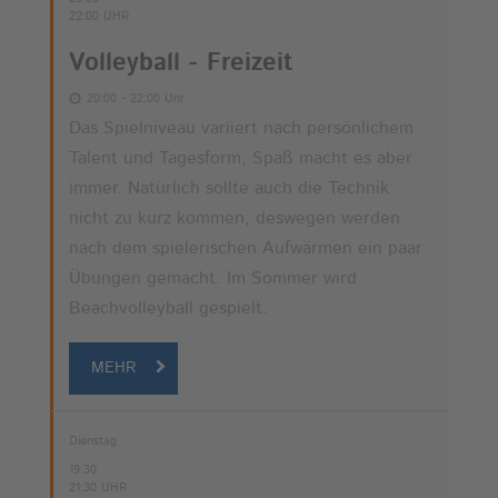
22:00 UHR
Volleyball - Freizeit
20:00 - 22:00 Uhr
Das Spielniveau variiert nach persönlichem
Talent und Tagesform, Spaß macht es aber
immer. Natürlich sollte auch die Technik
nicht zu kurz kommen, deswegen werden
nach dem spielerischen Aufwärmen ein paar
Übungen gemacht. Im Sommer wird
Beachvolleyball gespielt.
MEHR
Dienstag
19:30
21:30 UHR