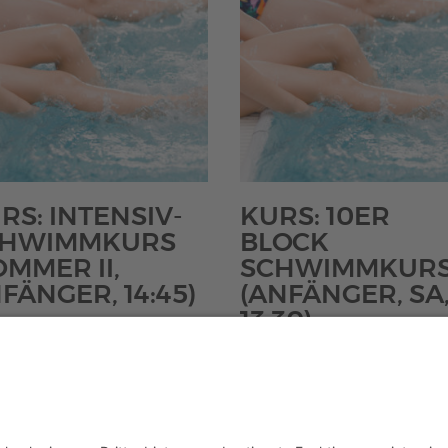
RS: INTENSIV-
KURS: 10ER
CHWIMMKURS
BLOCK
OMMER II,
SCHWIMMKUR
FÄNGER, 14:45)
(ANFÄNGER, SA
13:30)
Preisspanne:
00
–
€
70,00
€43,00
t 0% MwSt.
Preisspanne:
€
85,00
–
€
140,00
loser Versand
bis
€85,00
Enthält 0% MwSt.
€70,00
Kostenloser Versand
bis
€140,00