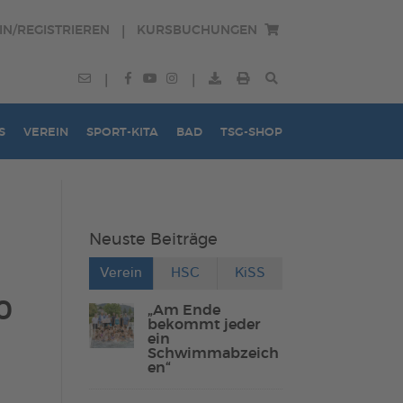
IN/REGISTRIEREN
KURSBUCHUNGEN
|
|
|
S
VEREIN
SPORT-KITA
BAD
TSG-SHOP
Neuste Beiträge
Verein
HSC
KiSS
0
„Am Ende
bekommt jeder
ein
Schwimmabzeich
en“