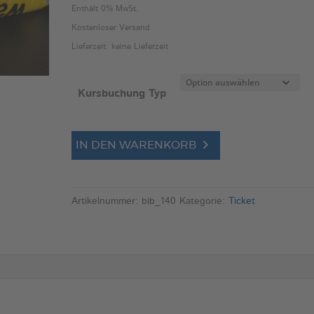
€60,00
Enthält 0% MwSt.
bis
Kostenloser Versand
€110,00
Lieferzeit: keine Lieferzeit
Behindertensport
GymAbo
Fitness-Center
Junge-Muttis
Kursbuchung Typ
Kurs:
A
IN DEN WARENKORB
Babys
l
in
t
Bewegung
e
Artikelnummer:
bib_140
Kategorie:
Ticket
2
r
(Fr,
n
10:00
a
Uhr)
t
Menge
i
v