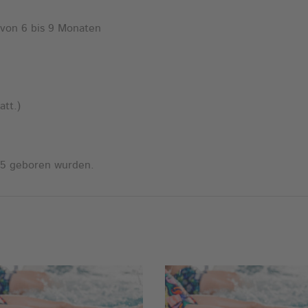
e
von 6 bis 9 Monaten
:
att.)
025 geboren wurden.