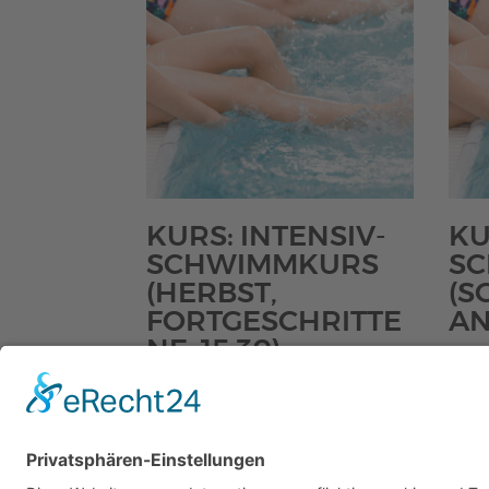
KURS: INTENSIV-
KU
SCHWIMMKURS
S
(HERBST,
(S
FORTGESCHRITTE
AN
NE, 15:30)
€
43,
Enthäl
Preisspanne:
€
34,00
–
€
56,00
Kosten
€34,00
Enthält 0% MwSt.
Kostenloser Versand
bis
€56,00