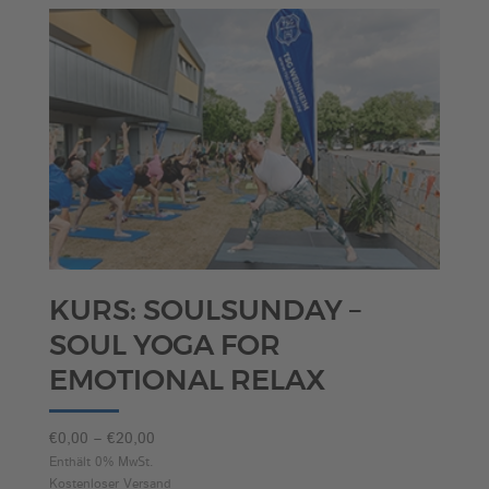
KURS: SOULSUNDAY –
SOUL YOGA FOR
EMOTIONAL RELAX
Preisspanne:
€
0,00
–
€
20,00
€0,00
Enthält 0% MwSt.
Kostenloser Versand
bis