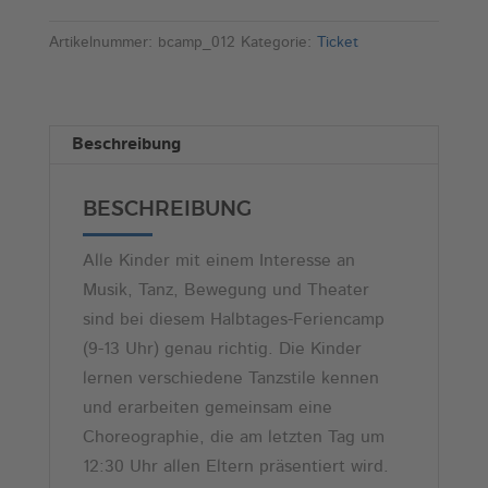
&
t
Dance-
e
Artikelnummer:
bcamp_012
Kategorie:
Ticket
Camp
r
(Pfingsten,
n
10.-13.6.)
a
Beschreibung
Menge
t
i
BESCHREIBUNG
v
e
Alle Kinder mit einem Interesse an
:
Musik, Tanz, Bewegung und Theater
sind bei diesem Halbtages-Feriencamp
(9-13 Uhr) genau richtig. Die Kinder
lernen verschiedene Tanzstile kennen
und erarbeiten gemeinsam eine
Choreographie, die am letzten Tag um
12:30 Uhr allen Eltern präsentiert wird.