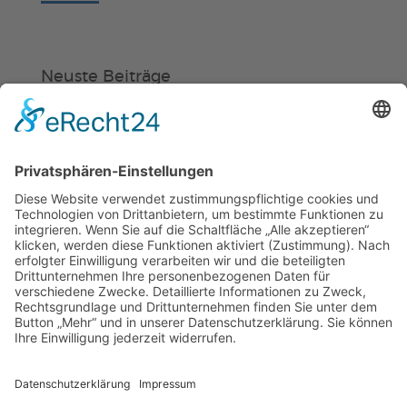
Neuste Beiträge
Verein
HSC
KiSS
Weinheimer Kerwe – Kerwemontag
ab 13 Uhr geschlossen
„Am Ende bekommt jeder ein
Schwimmabzeichen“
Sommercamps: Fußball, Tanz oder
Hockey