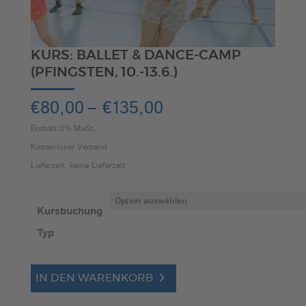
KURS: BALLET & DANCE-CAMP
(PFINGSTEN, 10.-13.6.)
Preisspanne:
€
80,00
–
€
135,00
€80,00
Enthält 0% MwSt.
bis
Kostenloser Versand
€135,00
Lieferzeit: keine Lieferzeit
Kursbuchung
Typ
Kurs:
A
IN DEN WARENKORB
Ballet
l