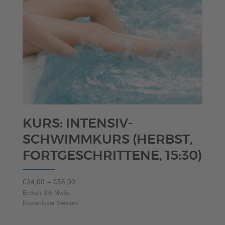
KURS: INTENSIV-
SCHWIMMKURS (HERBST,
FORTGESCHRITTENE, 15:30)
Preisspanne:
€
34,00
–
€
56,00
€34,00
Enthält 0% MwSt.
Kostenloser Versand
bis
€56,00