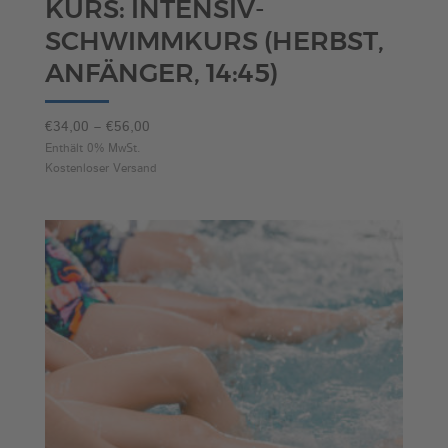
KURS: INTENSIV-
SCHWIMMKURS (HERBST,
ANFÄNGER, 14:45)
Preisspanne:
€
34,00
–
€
56,00
€34,00
Enthält 0% MwSt.
Kostenloser Versand
bis
€56,00