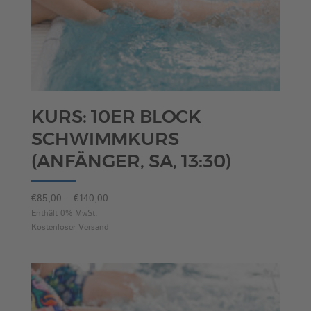
KURS: 10ER BLOCK
SCHWIMMKURS
(ANFÄNGER, SA, 13:30)
Preisspanne:
€
85,00
–
€
140,00
€85,00
Enthält 0% MwSt.
Kostenloser Versand
bis
€140,00