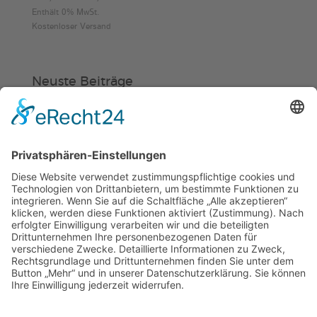
€85,00
Enthält 0% MwSt.
Kostenloser Versand
bis
€140,00
Neuste Beiträge
Verein
HSC
KiSS
Weinheimer Kerwe – Kerwemontag
ab 13 Uhr geschlossen
„Am Ende bekommt jeder ein
Schwimmabzeichen“
Sommercamps: Fußball, Tanz oder
Hockey