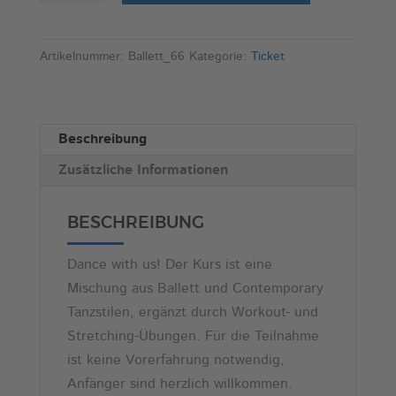
Ballett
l
und
t
Contemporary
e
Artikelnummer:
Ballett_66
Kategorie:
Ticket
für
r
Erwachsene
n
Menge
a
Beschreibung
t
Zusätzliche Informationen
i
v
e
BESCHREIBUNG
:
Dance with us! Der Kurs ist eine
Mischung aus Ballett und Contemporary
Tanzstilen, ergänzt durch Workout- und
Stretching-Übungen. Für die Teilnahme
ist keine Vorerfahrung notwendig,
Anfänger sind herzlich willkommen.