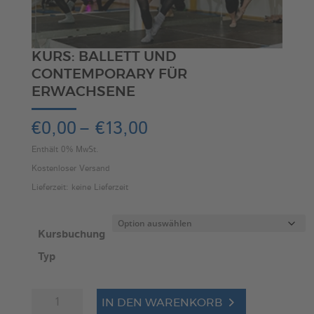
KURS: BALLETT UND
CONTEMPORARY FÜR
ERWACHSENE
Preisspanne:
€
0,00
–
€
13,00
€0,00
Enthält 0% MwSt.
bis
Kostenloser Versand
€13,00
Lieferzeit: keine Lieferzeit
Kursbuchung
Typ
Kurs:
A
IN DEN WARENKORB